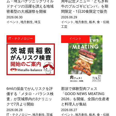
ム・埼玉パナソニックワイル
周年記念メニュー「とちぎ和
ドナイツの活躍を讃える地域
牛のプルゴギビビンバ」を期
密着型の大感謝祭を開催
間限定・1日20食限定で販売
2026.06.30
2026.06.29
イベント
,
地方創生
,
埼玉
イベント
,
地方創生
,
栃木
,
食・伝統
工芸
IT・テクノロジー
イベント
6mlの採血でがんリスクを評
那須で体験型肉フェス
価する「メタロ・バランス検
「GOOD NEWS MEATING
査」が茨城県内の3クリニッ
2026」を開催。全国の生産者
クで7月より開始
と料理人が集結
2026.06.28
2026.06.27
IT・テクノロジー
,
地方創生
,
茨城
イベント
,
地方創生
,
栃木
,
食・伝統