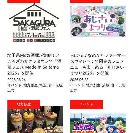
埼玉県内の9酒蔵が集結！と
らぽっぽ なめがたファーマー
ころざわサクラタウンで「酒
ズヴィレッジで限定カフェメ
蔵フェス Made in Saitama
ニューも楽しめる「あじさい
2026」を開催
まつり2026」を開催
2026.06.24
2026.06.23
イベント
,
地方創生
,
埼玉
,
食・伝統
イベント
,
地方創生
,
茨城
,
食・伝統
工芸
工芸
地方創生
イベント