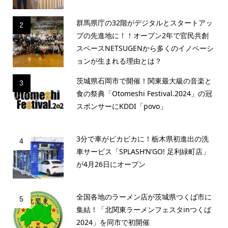
群馬県庁の32階がデジタルとスタートアッ
2
プの先進地に！！オープン2年で官民共創
スペースNETSUGENから多くのイノベーシ
ョンが生まれる理由とは？
茨城県石岡市で開催！関東最大級の音楽と
3
食の祭典「Otomeshi Festival.2024」の冠
スポンサーにKDDI「povo」
3分で車がピカピカに！栃木県初進出の洗
4
車サービス「SPLASH’N’GO! 足利緑町店」
が4月26日にオープン
全国各地のラーメン店が茨城県つくば市に
5
集結！「北関東ラーメンフェスタinつくば
2024」を同市で初開催