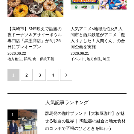
【高崎市】SNS映えで話題の
人気アニメ×地域活性化!! 入
夜ドーナツ＆アサイーボウル
間市と西武鉄道がアニメ「魔
専門店「黒墨商店」が6月26
入りました！入間くん」の合
日にプレオープン
同企画を実施
2026.06.22
2026.06.21
地方創生
,
群馬
,
食・伝統工芸
イベント
,
地方創生
,
埼玉
1
2
3
4

人気記事ランキング
群馬発の珈琲ブランド【大和屋珈琲】が魅
1
せる独自の世界｜ 陶磁器の融合と地元食材
のコラボで至福のひとときを味わう