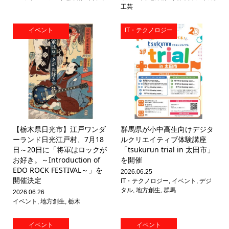
工芸
イベント
IT・テクノロジー
【栃木県日光市】江戸ワンダ
群馬県が小中高生向けデジタ
ーランド日光江戸村、7月18
ルクリエイティブ体験講座
日～20日に「将軍はロックが
「tsukurun trial in 太田市」
お好き。～Introduction of
を開催
EDO ROCK FESTIVAL～」を
2026.06.25
開催決定
IT・テクノロジー
,
イベント
,
デジ
タル
,
地方創生
,
群馬
2026.06.26
イベント
,
地方創生
,
栃木
イベント
イベント