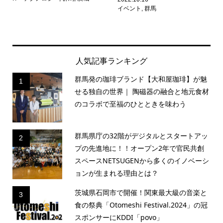
イベント
,
群馬
人気記事ランキング
群馬発の珈琲ブランド【大和屋珈琲】が魅
1
せる独自の世界｜ 陶磁器の融合と地元食材
のコラボで至福のひとときを味わう
群馬県庁の32階がデジタルとスタートアッ
2
プの先進地に！！オープン2年で官民共創
スペースNETSUGENから多くのイノベーシ
ョンが生まれる理由とは？
茨城県石岡市で開催！関東最大級の音楽と
3
食の祭典「Otomeshi Festival.2024」の冠
スポンサーにKDDI「povo」