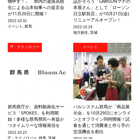
物申す！」 県内の選抜高校
誌がそろう「LAWSONマチの
生による山本知事への提言会
本屋さん」として「ローソン
が11月20日に開催！
日立駅前店」が10月21日(金)
リニューアルオープン！
2022.10.31
イベント
,
群馬
2022.10.24
地方創生
,
茨城
IT・テクノロジー
イベント
群馬県庁が、資料動画化サー
パルシステム群馬が「商品展
ビス「SPOKES」を利用開
示会」を10月29日にオンライ
始！多様な群馬県民へ有益か
ンとオフライン同時開催！試
つタイムリーな情報発信を
食を通じて消費者と作り手の
交流機会を創出
2022.10.22
IT・テクノロジー
,
群馬
,
茨城
2022.10.16