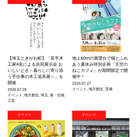
【埼玉ときがわ町】「若手木
地上60mの展望台で猫とふれ
工家4名による合同展示会 お
あう夏休み特別企画「天空の
いしいとき～暮らしに寄り添
ねこカフェ」が期間限定で開
う手仕事の木工道具展～」を
催中！
開催
2026.07.27
イベント
,
地方創生
,
茨城
2026.07.28
イベント
,
地方創生
,
埼玉
,
食・伝統
工芸
イベント
イベント