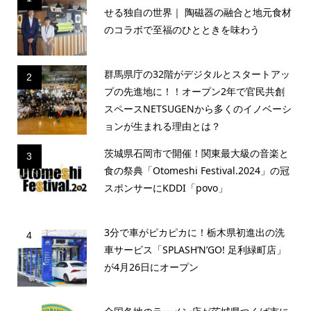
せる独自の世界｜ 陶磁器の融合と地元食材
のコラボで至福のひとときを味わう
群馬県庁の32階がデジタルとスタートアッ
2
プの先進地に！！オープン2年で官民共創
スペースNETSUGENから多くのイノベーシ
ョンが生まれる理由とは？
茨城県石岡市で開催！関東最大級の音楽と
3
食の祭典「Otomeshi Festival.2024」の冠
スポンサーにKDDI「povo」
3分で車がピカピカに！栃木県初進出の洗
4
車サービス「SPLASH’N’GO! 足利緑町店」
が4月26日にオープン