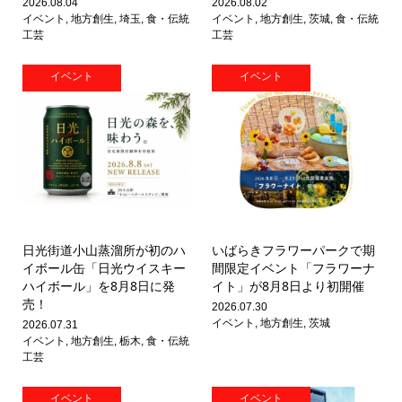
2026.08.04
2026.08.02
イベント
,
地方創生
,
埼玉
,
食・伝統
イベント
,
地方創生
,
茨城
,
食・伝統
工芸
工芸
イベント
イベント
日光街道小山蒸溜所が初のハ
いばらきフラワーパークで期
イボール缶「日光ウイスキー
間限定イベント「フラワーナ
ハイボール」を8月8日に発
イト」が8月8日より初開催
売！
2026.07.30
イベント
,
地方創生
,
茨城
2026.07.31
イベント
,
地方創生
,
栃木
,
食・伝統
工芸
イベント
イベント