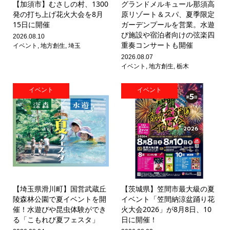
【加須市】むさしの村、1300
グランドメルキュール那須高
発の打ち上げ花火大会を8月
原リゾート＆スパ、夏季限定
15日に開催
ガーデンプールを営業。水遊
び施設や宿泊者向けの弦楽四
2026.08.10
重奏コンサートも開催
イベント
,
地方創生
,
埼玉
2026.08.07
イベント
,
地方創生
,
栃木
イベント
イベント
【埼玉県滑川町】国営武蔵丘
【茨城県】笠間市最大級の夏
陵森林公園で夏イベントを開
イベント「笠間納涼盆踊り花
催！水遊びや昆虫体験ができ
火大会2026」が8月8日、10
る「こもれび夏フェスタ」
日に開催！