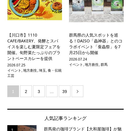
【川口市】1110
群馬県の人気スポットを巡
CAFE/BAKERY、発酵とスパ
る！DAISO「蟲神器」とのコ
イスを楽しむ夏限定フェアを
ラボイベント「蚕蟲祭」を7
開催。旬野菜たっぷりのプラ
月25日から開催
ントベースカレーを提供
2026.07.24
イベント
,
地方創生
,
群馬
2026.07.25
イベント
,
地方創生
,
埼玉
,
食・伝統
工芸
1
2
3
…
39

人気記事ランキング
群馬発の珈琲ブランド【大和屋珈琲】が魅
1