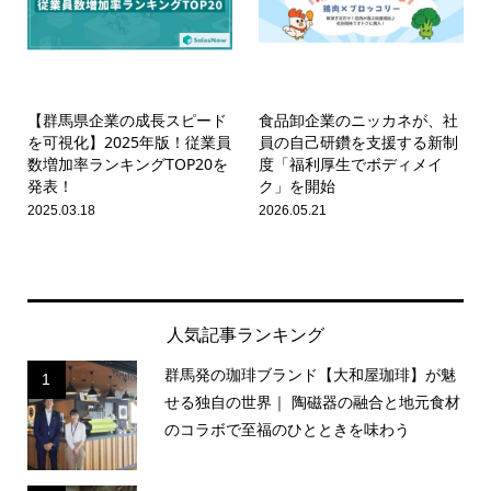
【群馬県企業の成長スピード
食品卸企業のニッカネが、社
を可視化】2025年版！従業員
員の自己研鑽を支援する新制
数増加率ランキングTOP20を
度「福利厚生でボディメイ
発表！
ク」を開始
2025.03.18
2026.05.21
人気記事ランキング
群馬発の珈琲ブランド【大和屋珈琲】が魅
1
せる独自の世界｜ 陶磁器の融合と地元食材
のコラボで至福のひとときを味わう