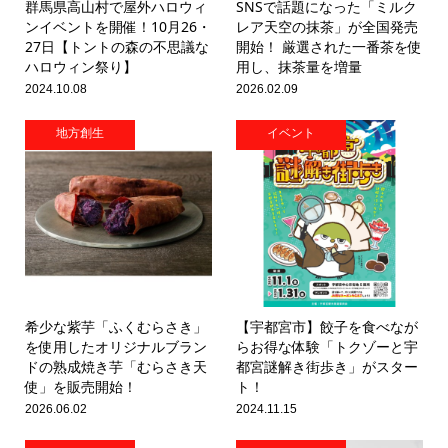
群馬県高山村で屋外ハロウィ
SNSで話題になった「ミルク
ンイベントを開催！10月26・
レア天空の抹茶」が全国発売
27日【トントの森の不思議な
開始！ 厳選された一番茶を使
ハロウィン祭り】
用し、抹茶量を増量
2024.10.08
2026.02.09
地方創生
イベント
希少な紫芋「ふくむらさき」
【宇都宮市】餃子を食べなが
を使用したオリジナルブラン
らお得な体験「トクゾーと宇
ドの熟成焼き芋「むらさき天
都宮謎解き街歩き」がスター
使」を販売開始！
ト！
2026.06.02
2024.11.15