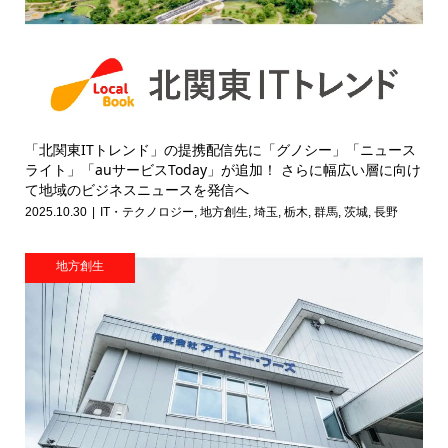
「北関東ITトレンド」の提携配信先に「グノシー」「ニュース
ライト」「auサービスToday」が追加！ さらに幅広い層に向け
て地域のビジネスニュースを発信へ
2025.10.30
IT・テクノロジー
,
地方創生
,
埼玉
,
栃木
,
群馬
,
茨城
,
長野
地方創生