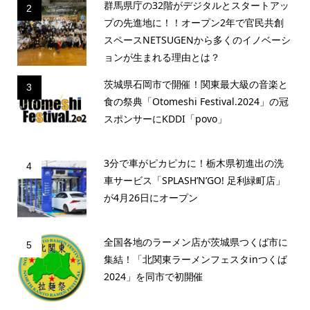
群馬県庁の32階がデジタルとスタートアッ
2
プの先進地に！！オープン2年で官民共創
スペースNETSUGENから多くのイノベーシ
ョンが生まれる理由とは？
茨城県石岡市で開催！関東最大級の音楽と
3
食の祭典「Otomeshi Festival.2024」の冠
スポンサーにKDDI「povo」
3分で車がピカピカに！栃木県初進出の洗
4
車サービス「SPLASH’N’GO! 足利緑町店」
が4月26日にオープン
全国各地のラーメン店が茨城県つくば市に
5
集結！「北関東ラーメンフェスタinつくば
2024」を同市で初開催