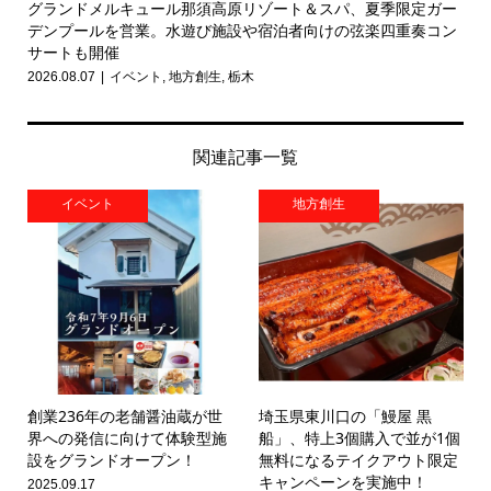
グランドメルキュール那須高原リゾート＆スパ、夏季限定ガー
デンプールを営業。水遊び施設や宿泊者向けの弦楽四重奏コン
サートも開催
2026.08.07
イベント
,
地方創生
,
栃木
関連記事一覧
イベント
地方創生
創業236年の老舗醤油蔵が世
埼玉県東川口の「鰻屋 黒
界への発信に向けて体験型施
船」、特上3個購入で並が1個
設をグランドオープン！
無料になるテイクアウト限定
キャンペーンを実施中！
2025.09.17