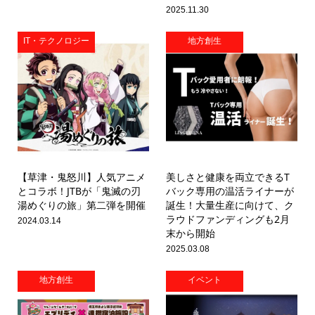
2025.11.30
IT・テクノロジー
地方創生
【草津・鬼怒川】人気アニメ
美しさと健康を両立できるT
とコラボ！JTBが「鬼滅の刃
バック専用の温活ライナーが
湯めぐりの旅」第二弾を開催
誕生！大量生産に向けて、ク
ラウドファンディングも2月
2024.03.14
末から開始
2025.03.08
地方創生
イベント