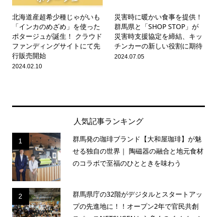
北海道産超希少種じゃがいも
災害時に暖かい食事を提供！
「インカのめざめ」を使った
群馬県と「SHOP STOP」が
ポタージュが誕生！ クラウド
災害時支援協定を締結、キッ
ファンディングサイトにて先
チンカーの新しい役割に期待
行販売開始
2024.07.05
2024.02.10
人気記事ランキング
群馬発の珈琲ブランド【大和屋珈琲】が魅
1
せる独自の世界｜ 陶磁器の融合と地元食材
のコラボで至福のひとときを味わう
群馬県庁の32階がデジタルとスタートアッ
2
プの先進地に！！オープン2年で官民共創