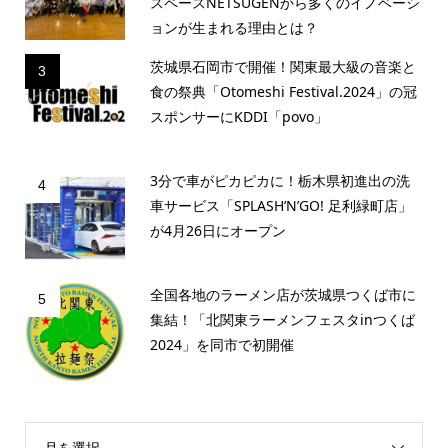
スペースNETSUGENから多くのイノベーシ
ョンが生まれる理由とは？
茨城県石岡市で開催！関東最大級の音楽と
3
食の祭典「Otomeshi Festival.2024」の冠
スポンサーにKDDI「povo」
3分で車がピカピカに！栃木県初進出の洗
4
車サービス「SPLASH’N’GO! 足利緑町店」
が4月26日にオープン
全国各地のラーメン店が茨城県つくば市に
5
集結！「北関東ラーメンフェスタinつくば
2024」を同市で初開催
月を選択