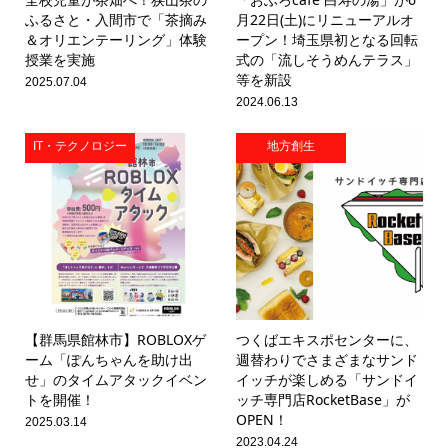
ふるさと・入間市で「茶摘み
月22日(土)にリニューアルオ
＆オリエンテーリング」体験
ープン！埼玉県初となる回転
授業を実施
式の「流しそうめんテラス」
等を新設
2025.07.04
2024.06.13
IT・テクノロジー
地方創生
【群馬県館林市】ROBLOXゲ
つくばエキスポセンターに、
ーム「ぽんちゃんを助け出
週替わりでさまざまなサンド
せ」のタイムアタックイベン
イッチが楽しめる「サンドイ
トを開催！
ッチ専門店RocketBase」が
OPEN！
2025.03.14
2023.04.24