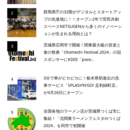
群馬県庁の32階がデジタルとスタートアッ
2
プの先進地に！！オープン2年で官民共創
スペースNETSUGENから多くのイノベーシ
ョンが生まれる理由とは？
茨城県石岡市で開催！関東最大級の音楽と
3
食の祭典「Otomeshi Festival.2024」の冠
スポンサーにKDDI「povo」
3分で車がピカピカに！栃木県初進出の洗
4
車サービス「SPLASH’N’GO! 足利緑町店」
が4月26日にオープン
全国各地のラーメン店が茨城県つくば市に
5
集結！「北関東ラーメンフェスタinつくば
2024」を同市で初開催