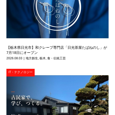
【栃木県日光市】和クレープ専門店「日光茶屋たばねのし」が
7月18日にオープン
2026.08.03
地方創生
,
栃木
,
食・伝統工芸
IT・テクノロジー