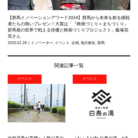
【群馬イノベーションアワード2024】群馬から未来を創る挑戦
者たちの熱いプレゼン！大賞は「『映画づくり＝まちづくり』
群馬発の世界で戦える俳優と映画づくりプロジェクト」飯塚花
笑さん
2025.01.28
イノベーター
,
イベント
,
企画
,
地方創生
,
群馬
関連記事一覧
イベント
イベント
全校児童が茶畑へ！狭山茶の
「おふろcafe 白寿の湯」が6