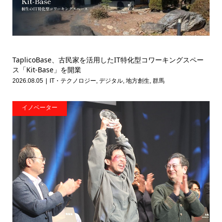
TaplicoBase、古民家を活用したIT特化型コワーキングスペー
ス「Kit-Base」を開業
2026.08.05
IT・テクノロジー
,
デジタル
,
地方創生
,
群馬
イノベーター