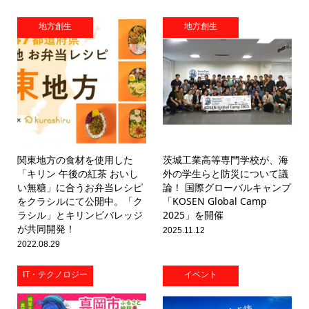
地方創生
地方創生
関東地方の食材を使用した
茨城工業高等専門学校が、海
「キリン 午後の紅茶 おいし
外の学生らと防災について議
い無糖」に合うお弁当レシピ
論！ 国際グローバルキャンプ
をクラシルにて公開中。「ク
「KOSEN Global Camp
ラシル」とキリンビバレッジ
2025」を開催
が共同開発！
2025.11.12
2022.08.29
IT・テクノロジー
イベント