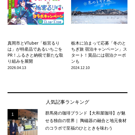
真岡市とVTuber「栃宮るり
栃木に泊まって応募「冬のと
は」が特産品であるいちごを
ちぎ旅 宿泊キャンペーン」ス
PR！ふるさと納税で新たな取
タート！賞品には宿泊クーポ
り組みを展開
ンも
2026.04.13
2024.12.10
人気記事ランキング
群馬発の珈琲ブランド【大和屋珈琲】が魅
1
せる独自の世界｜ 陶磁器の融合と地元食材
のコラボで至福のひとときを味わう