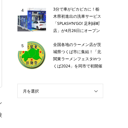
3分で車がピカピカに！栃
4
木県初進出の洗車サービス
「SPLASH’N’GO! 足利緑町
店」が4月26日にオープン
全国各地のラーメン店が茨
5
城県つくば市に集結！「北
関東ラーメンフェスタinつ
くば2024」を同市で初開催
月を選択
ル
験
し