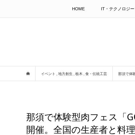
HOME
IT・テクノロジー
イベント
,
地方創生
,
栃木
,
食・伝統工芸
那須で体験
那須で体験型肉フェス「GOOD
開催。全国の生産者と料