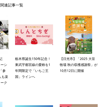
関連記事一覧
記
栃木県誕生150年記念！
【日光市】「2025 大笹
ネーシ
東武宇都宮線の愛称を1
牧場 秋の収穫感謝祭」が
 「参
年間限定で「いちご王
10月12日に開催
人も楽
国」ラインへ
ワーク