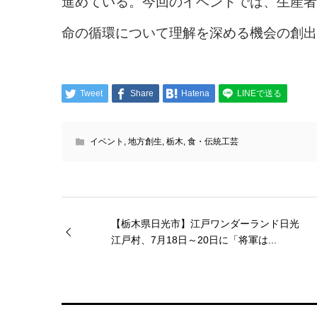
進めている。今回のイベントでは、生産者
命の循環について理解を深める機会の創出
Tweet
Share
Hatena
LINEで送る
イベント
,
地方創生
,
栃木
,
食・伝統工芸
【栃木県日光市】江戸ワンダーランド日光
江戸村、7月18日～20日に「将軍は...