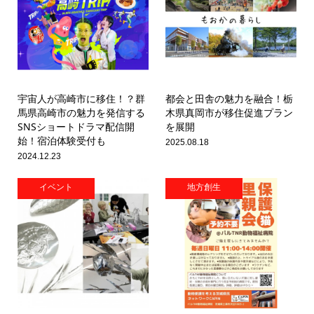
宇宙人が高崎市に移住！？群
都会と田舎の魅力を融合！栃
馬県高崎市の魅力を発信する
木県真岡市が移住促進プラン
SNSショートドラマ配信開
を展開
始！宿泊体験受付も
2025.08.18
2024.12.23
イベント
地方創生