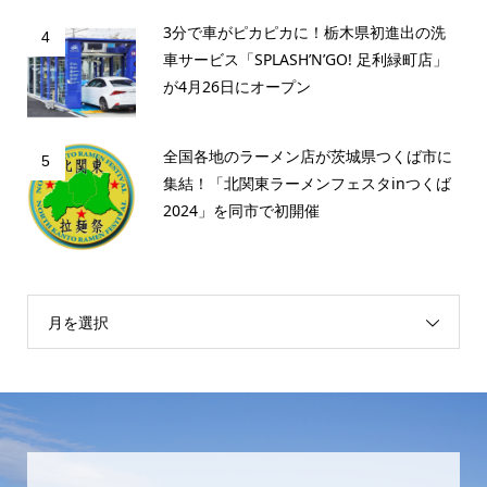
3分で車がピカピカに！栃木県初進出の洗
4
車サービス「SPLASH’N’GO! 足利緑町店」
が4月26日にオープン
全国各地のラーメン店が茨城県つくば市に
5
集結！「北関東ラーメンフェスタinつくば
2024」を同市で初開催
月を選択