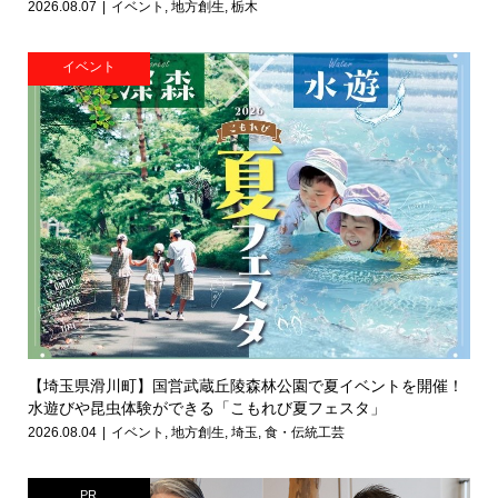
2026.08.07
イベント
,
地方創生
,
栃木
イベント
【埼玉県滑川町】国営武蔵丘陵森林公園で夏イベントを開催！
水遊びや昆虫体験ができる「こもれび夏フェスタ」
2026.08.04
イベント
,
地方創生
,
埼玉
,
食・伝統工芸
PR