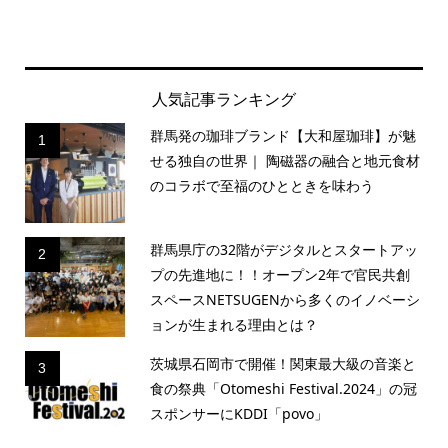
人気記事ランキング
群馬発の珈琲ブランド【大和屋珈琲】が魅
1
せる独自の世界｜ 陶磁器の融合と地元食材
のコラボで至福のひとときを味わう
群馬県庁の32階がデジタルとスタートアッ
2
プの先進地に！！オープン2年で官民共創
スペースNETSUGENから多くのイノベーシ
ョンが生まれる理由とは？
茨城県石岡市で開催！関東最大級の音楽と
3
食の祭典「Otomeshi Festival.2024」の冠
スポンサーにKDDI「povo」