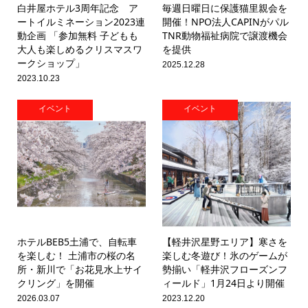
白井屋ホテル3周年記念 ア
毎週日曜日に保護猫里親会を
ートイルミネーション2023連
開催！NPO法人CAPINがパル
動企画 「参加無料 子どもも
TNR動物福祉病院で譲渡機会
大人も楽しめるクリスマスワ
を提供
ークショップ」
2025.12.28
2023.10.23
イベント
イベント
ホテルBEB5土浦で、自転車
【軽井沢星野エリア】寒さを
を楽しむ！ 土浦市の桜の名
楽しむ冬遊び！氷のゲームが
所・新川で「お花見水上サイ
勢揃い「軽井沢フローズンフ
クリング」を開催
ィールド」1月24日より開催
2026.03.07
2023.12.20