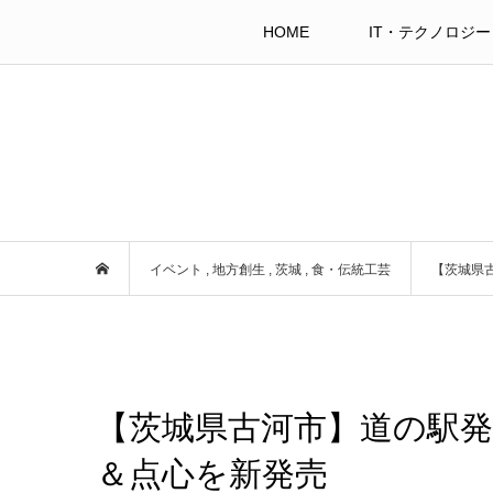
HOME
IT・テクノロジー
イベント
,
地方創生
,
茨城
,
食・伝統工芸
【茨城県
【茨城県古河市】道の駅
＆点心を新発売