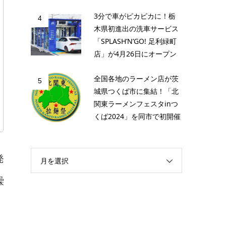
3分で車がピカピカに！栃
4
木県初進出の洗車サービス
「SPLASH’N’GO! 足利緑町
店」が4月26日にオープン
全国各地のラーメン店が茨
5
城県つくば市に集結！「北
関東ラーメンフェスタinつ
くば2024」を同市で初開催
発
月を選択
繰