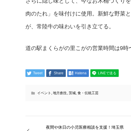
さらに隠し味として、今なお木桶づくりを
肉のたれ」を味付けに使用。新鮮な野菜と
が、常陸牛の味わいを引き立てる。
道の駅まくらがの里こがの営業時間は9時
Tweet
Share
Hatena
LINEで送る
イベント
,
地方創生
,
茨城
,
食・伝統工芸
夜間や休日の小児医療相談を支援！埼玉県