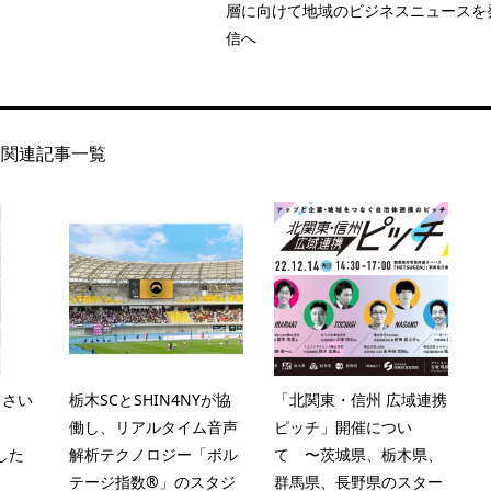
層に向けて地域のビジネスニュースを
信へ
関連記事一覧
じさい
栃木SCとSHIN4NYが協
「北関東・信州 広域連携
働し、リアルタイム音声
ピッチ」開催につい
用した
解析テクノロジー「ボル
て 〜茨城県、栃木県、
テージ指数®︎」のスタジ
群馬県、長野県のスター