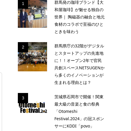
群馬発の珈琲ブランド【大
1
和屋珈琲】が魅せる独自の
世界｜ 陶磁器の融合と地元
食材のコラボで至福のひと
ときを味わう
群馬県庁の32階がデジタル
2
とスタートアップの先進地
に！！オープン2年で官民
共創スペースNETSUGENか
ら多くのイノベーションが
生まれる理由とは？
茨城県石岡市で開催！関東
3
最大級の音楽と食の祭典
「Otomeshi
Festival.2024」の冠スポン
サーにKDDI「povo」