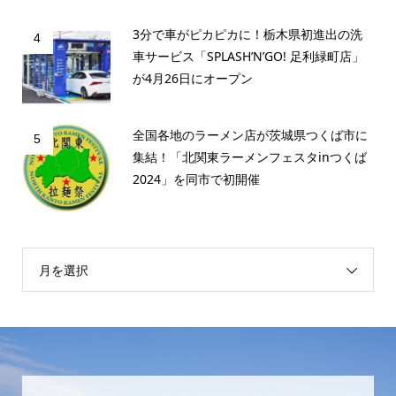
3分で車がピカピカに！栃木県初進出の洗
4
車サービス「SPLASH’N’GO! 足利緑町店」
が4月26日にオープン
全国各地のラーメン店が茨城県つくば市に
5
集結！「北関東ラーメンフェスタinつくば
2024」を同市で初開催
月を選択