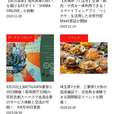
【四万温泉】地元業者の想い
【茨城県つくば市】交通・観
を届けるECサイト「SHIMA
光・小売を一体利用できる！
ONLINE」が始動
スマートフォンアプリ「つく
チケ」を活用した次世代型
2023.11.05
MaaS実証が開始
2025.12.14
IT・テクノロジー
イベント
9月2日(土)NETSUGEN夏祭り
埼玉県7カ所、三重県1カ所の
2023開催！群馬県庁32階の
温浴施設で、石垣島を体験で
官民共創スペースで会員企業
きる期間限定イベントを開
のサービス体験と交流が可
催！
能！ ※8月30日更新
2026.03.26
2023.08.30