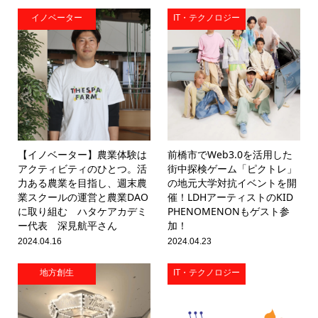
イノベーター
IT・テクノロジー
【イノベーター】農業体験は
前橋市でWeb3.0を活用した
アクティビティのひとつ。活
街中探検ゲーム「ピクトレ」
力ある農業を目指し、週末農
の地元大学対抗イベントを開
業スクールの運営と農業DAO
催！LDHアーティストのKID
に取り組む ハタケアカデミ
PHENOMENONもゲスト参
ー代表 深見航平さん
加！
2024.04.16
2024.04.23
地方創生
IT・テクノロジー