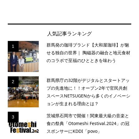
人気記事ランキング
群馬発の珈琲ブランド【大和屋珈琲】が魅
1
せる独自の世界｜ 陶磁器の融合と地元食材
のコラボで至福のひとときを味わう
群馬県庁の32階がデジタルとスタートアッ
2
プの先進地に！！オープン2年で官民共創
スペースNETSUGENから多くのイノベーシ
ョンが生まれる理由とは？
茨城県石岡市で開催！関東最大級の音楽と
3
食の祭典「Otomeshi Festival.2024」の冠
スポンサーにKDDI「povo」