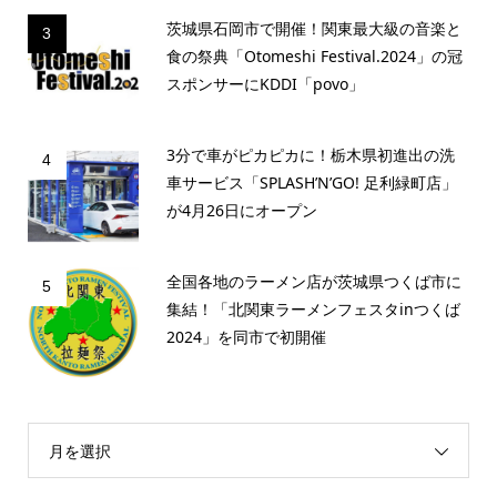
茨城県石岡市で開催！関東最大級の音楽と
3
食の祭典「Otomeshi Festival.2024」の冠
スポンサーにKDDI「povo」
3分で車がピカピカに！栃木県初進出の洗
4
車サービス「SPLASH’N’GO! 足利緑町店」
が4月26日にオープン
全国各地のラーメン店が茨城県つくば市に
5
集結！「北関東ラーメンフェスタinつくば
2024」を同市で初開催
月を選択