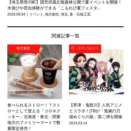
【埼玉県滑川町】国営武蔵丘陵森林公園で夏イベントを開催！
水遊びや昆虫体験ができる「こもれび夏フェスタ」
2026.08.04
イベント
,
地方創生
,
埼玉
,
食・伝統工芸
関連記事一覧
地方創生
IT・テクノロジー
食べられるストロー！？スト
【草津・鬼怒川】人気アニメ
ローとして使える「コロネク
とコラボ！JTBが「鬼滅の刃
ッキー」北海道・東北・関東
湯めぐりの旅」第二弾を開催
地方のファミリーマートで数
2024.03.14
量限定発売！