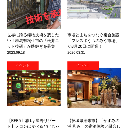
世界に誇る織物技術を残した
市場とまちをつなぐ複合施設
い！群馬県桐生市の「松井ニ
「フレスポうつのみや市場」
ット技研」が跡継ぎを募集
が3月20日に開業！
2023.09.18
2026.03.31
イベント
イベント
【BEB5土浦 by 星野リゾー
【茨城県潮来市】「かすみの
ト】メロンは食べるだけじゃ
浦 和み」の宿泊体験と融合し