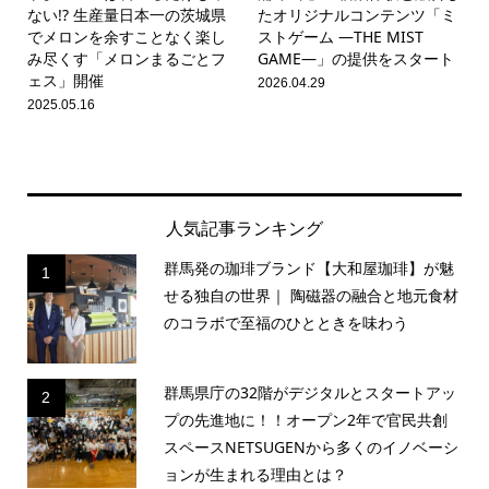
ない!? 生産量日本一の茨城県
たオリジナルコンテンツ「ミ
でメロンを余すことなく楽し
ストゲーム ―THE MIST
み尽くす「メロンまるごとフ
GAME―」の提供をスタート
ェス」開催
2026.04.29
2025.05.16
人気記事ランキング
群馬発の珈琲ブランド【大和屋珈琲】が魅
1
せる独自の世界｜ 陶磁器の融合と地元食材
のコラボで至福のひとときを味わう
群馬県庁の32階がデジタルとスタートアッ
2
プの先進地に！！オープン2年で官民共創
スペースNETSUGENから多くのイノベーシ
ョンが生まれる理由とは？