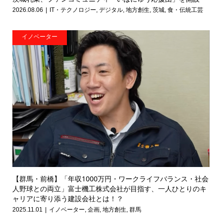
2026.08.06
IT・テクノロジー
,
デジタル
,
地方創生
,
茨城
,
食・伝統工芸
イノベーター
【群馬・前橋】「年収1000万円・ワークライフバランス・社会
人野球との両立」富士機工株式会社が目指す、一人ひとりのキ
ャリアに寄り添う建設会社とは！？
2025.11.01
イノベーター
,
企画
,
地方創生
,
群馬