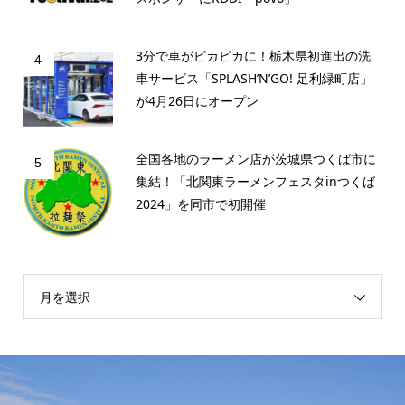
3分で車がピカピカに！栃木県初進出の洗
4
車サービス「SPLASH’N’GO! 足利緑町店」
が4月26日にオープン
全国各地のラーメン店が茨城県つくば市に
5
集結！「北関東ラーメンフェスタinつくば
2024」を同市で初開催
月を選択