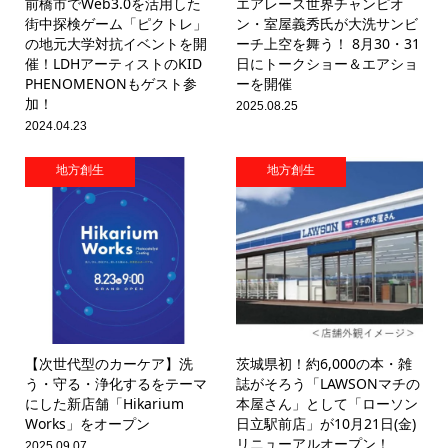
前橋市でWeb3.0を活用した
エアレース世界チャンピオ
街中探検ゲーム「ピクトレ」
ン・室屋義秀氏が大洗サンビ
の地元大学対抗イベントを開
ーチ上空を舞う！ 8月30・31
催！LDHアーティストのKID
日にトークショー＆エアショ
PHENOMENONもゲスト参
ーを開催
加！
2025.08.25
2024.04.23
地方創生
地方創生
【次世代型のカーケア】洗
茨城県初！約6,000の本・雑
う・守る・浄化するをテーマ
誌がそろう「LAWSONマチの
にした新店舗「Hikarium
本屋さん」として「ローソン
Works」をオープン
日立駅前店」が10月21日(金)
リニューアルオープン！
2025.09.07