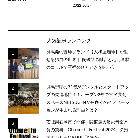
2022.10.24
人気記事ランキング
群馬発の珈琲ブランド【大和屋珈琲】が魅
1
せる独自の世界｜ 陶磁器の融合と地元食材
のコラボで至福のひとときを味わう
群馬県庁の32階がデジタルとスタートアッ
2
プの先進地に！！オープン2年で官民共創
スペースNETSUGENから多くのイノベーシ
ョンが生まれる理由とは？
茨城県石岡市で開催！関東最大級の音楽と
3
食の祭典「Otomeshi Festival.2024」の冠
スポンサーにKDDI「povo」