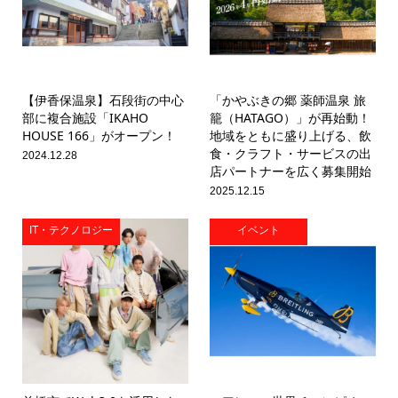
【伊香保温泉】石段街の中心
「かやぶきの郷 薬師温泉 旅
部に複合施設「IKAHO
籠（HATAGO）」が再始動！
HOUSE 166」がオープン！
地域をともに盛り上げる、飲
食・クラフト・サービスの出
2024.12.28
店パートナーを広く募集開始
2025.12.15
IT・テクノロジー
イベント