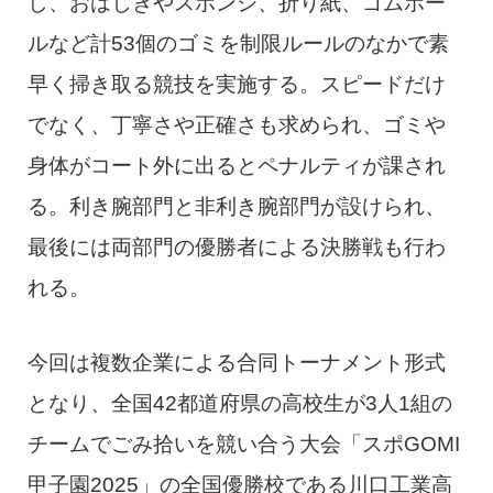
し、おはじきやスポンジ、折り紙、ゴムボー
ルなど計53個のゴミを制限ルールのなかで素
早く掃き取る競技を実施する。スピードだけ
でなく、丁寧さや正確さも求められ、ゴミや
身体がコート外に出るとペナルティが課され
る。利き腕部門と非利き腕部門が設けられ、
最後には両部門の優勝者による決勝戦も行わ
れる。
今回は複数企業による合同トーナメント形式
となり、全国42都道府県の高校生が3人1組の
チームでごみ拾いを競い合う大会「スポGOMI
甲子園2025」の全国優勝校である川口工業高