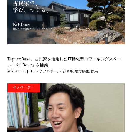
TaplicoBase、古民家を活用したIT特化型コワーキングスペー
ス「Kit-Base」を開業
2026.08.05
IT・テクノロジー
,
デジタル
,
地方創生
,
群馬
イノベーター