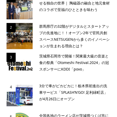
せる独自の世界｜ 陶磁器の融合と地元食材
のコラボで至福のひとときを味わう
群馬県庁の32階がデジタルとスタートアッ
2
プの先進地に！！オープン2年で官民共創
スペースNETSUGENから多くのイノベーシ
ョンが生まれる理由とは？
茨城県石岡市で開催！関東最大級の音楽と
3
食の祭典「Otomeshi Festival.2024」の冠
スポンサーにKDDI「povo」
3分で車がピカピカに！栃木県初進出の洗
4
車サービス「SPLASH’N’GO! 足利緑町店」
が4月26日にオープン
全国各地のラーメン店が茨城県つくば市に
5