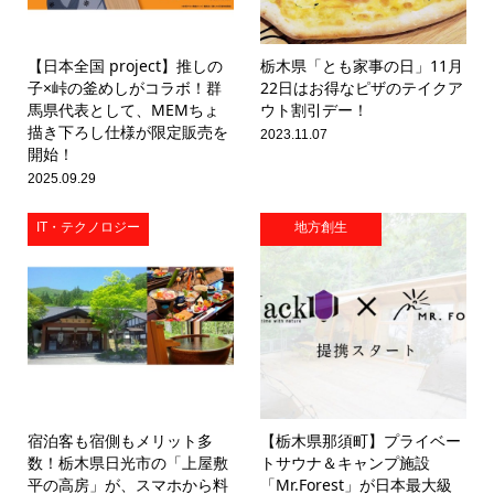
【日本全国 project】推しの
栃木県「とも家事の日」11月
子×峠の釜めしがコラボ！群
22日はお得なピザのテイクア
馬県代表として、MEMちょ
ウト割引デー！
描き下ろし仕様が限定販売を
2023.11.07
開始！
2025.09.29
IT・テクノロジー
地方創生
宿泊客も宿側もメリット多
【栃木県那須町】プライベー
数！栃木県日光市の「上屋敷
トサウナ＆キャンプ施設
平の高房」が、スマホから料
「Mr.Forest」が日本最大級