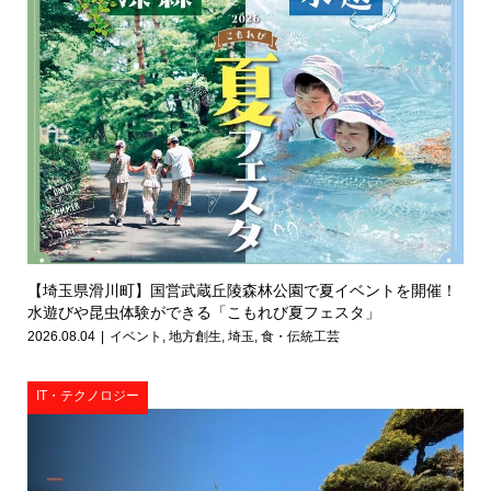
【埼玉県滑川町】国営武蔵丘陵森林公園で夏イベントを開催！
水遊びや昆虫体験ができる「こもれび夏フェスタ」
2026.08.04
イベント
,
地方創生
,
埼玉
,
食・伝統工芸
IT・テクノロジー