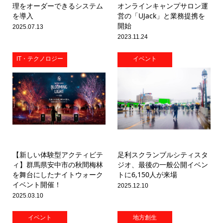
理をオーダーできるシステム
オンラインキャンプサロン運
を導入
営の「UJack」と業務提携を
開始
2025.07.13
2023.11.24
IT・テクノロジー
イベント
【新しい体験型アクティビテ
⾜利スクランブルシティスタ
ィ】群馬県安中市の秋間梅林
ジオ、最後の⼀般公開イベン
を舞台にしたナイトウォーク
トに6,150⼈が来場
イベント開催！
2025.12.10
2025.03.10
イベント
地方創生