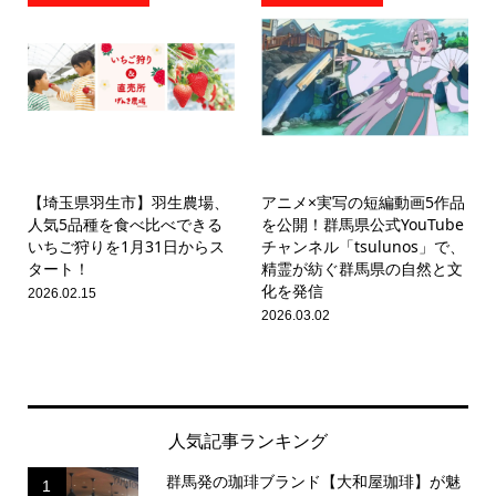
【埼玉県羽生市】羽生農場、
アニメ×実写の短編動画5作品
人気5品種を食べ比べできる
を公開！群馬県公式YouTube
いちご狩りを1月31日からス
チャンネル「tsulunos」で、
タート！
精霊が紡ぐ群馬県の自然と文
化を発信
2026.02.15
2026.03.02
人気記事ランキング
群馬発の珈琲ブランド【大和屋珈琲】が魅
1