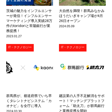
茨城の魅力をインフルエンサ
大自然を満喫！群馬みなかみ
ーが発信！インフルエンサー
ほうだいぎキャンプ場が4月
マーケティング導入実績28万
26日オープン
件のtoridoriと常陽銀行が業
2024.05.09
務提携！
2023.01.27
IT・テクノロジー
IT・テクノロジー
群馬県が、都道府県でいち早
建設業の人手不足解消をサポ
くタレントナビシステム「カ
ート！マッチングプラットフ
オナビ」を全庁に導入
ォーム「助太刀」が群馬銀行
と業務提携を開始
2024.03.30