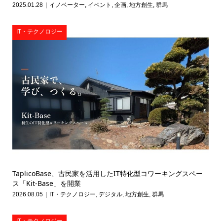
2025.01.28
イノベーター
,
イベント
,
企画
,
地方創生
,
群馬
IT・テクノロジー
TaplicoBase、古民家を活用したIT特化型コワーキングスペー
ス「Kit-Base」を開業
2026.08.05
IT・テクノロジー
,
デジタル
,
地方創生
,
群馬