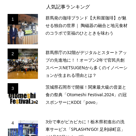
人気記事ランキング
群馬発の珈琲ブランド【大和屋珈琲】が魅
1
せる独自の世界｜ 陶磁器の融合と地元食材
のコラボで至福のひとときを味わう
群馬県庁の32階がデジタルとスタートアッ
2
プの先進地に！！オープン2年で官民共創
スペースNETSUGENから多くのイノベーシ
ョンが生まれる理由とは？
茨城県石岡市で開催！関東最大級の音楽と
3
食の祭典「Otomeshi Festival.2024」の冠
スポンサーにKDDI「povo」
3分で車がピカピカに！栃木県初進出の洗
4
車サービス「SPLASH’N’GO! 足利緑町店」