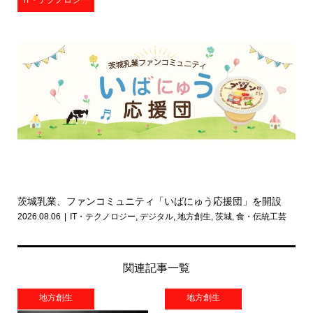
IT・テクノロジー
茨城乳業、ファンコミュニティ「いばにゅう応援団」を開設
2026.08.06
IT・テクノロジー
,
デジタル
,
地方創生
,
茨城
,
食・伝統工芸
関連記事一覧
地方創生
地方創生