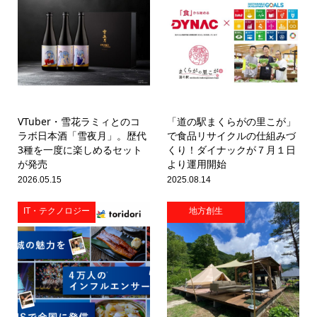
VTuber・雪花ラミィとのコ
「道の駅まくらがの里こが」
ラボ日本酒「雪夜月」。歴代
で食品リサイクルの仕組みづ
3種を一度に楽しめるセット
くり！ダイナックが７月１日
が発売
より運用開始
2026.05.15
2025.08.14
IT・テクノロジー
地方創生