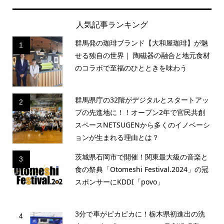
人気記事ランキング
群馬発の珈琲ブランド【大和屋珈琲】が魅
1
せる独自の世界｜ 陶磁器の融合と地元食材
のコラボで至福のひとときを味わう
群馬県庁の32階がデジタルとスタートアッ
2
プの先進地に！！オープン2年で官民共創
スペースNETSUGENから多くのイノベーシ
ョンが生まれる理由とは？
茨城県石岡市で開催！関東最大級の音楽と
3
食の祭典「Otomeshi Festival.2024」の冠
スポンサーにKDDI「povo」
3分で車がピカピカに！栃木県初進出の洗
4