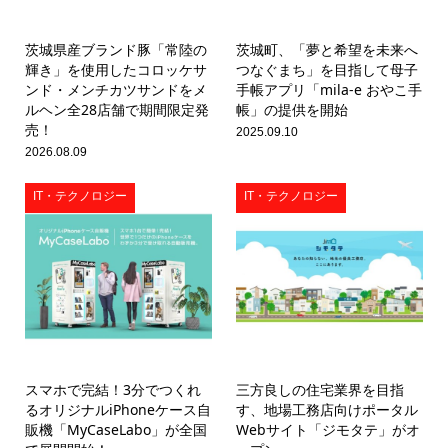
茨城県産ブランド豚「常陸の
茨城町、「夢と希望を未来へ
輝き」を使用したコロッケサ
つなぐまち」を目指して母子
ンド・メンチカツサンドをメ
手帳アプリ「mila-e おやこ手
ルヘン全28店舗で期間限定発
帳」の提供を開始
売！
2025.09.10
2026.08.09
IT・テクノロジー
IT・テクノロジー
スマホで完結！3分でつくれ
三方良しの住宅業界を目指
るオリジナルiPhoneケース自
す、地場工務店向けポータル
販機「MyCaseLabo」が全国
Webサイト「ジモタテ」がオ