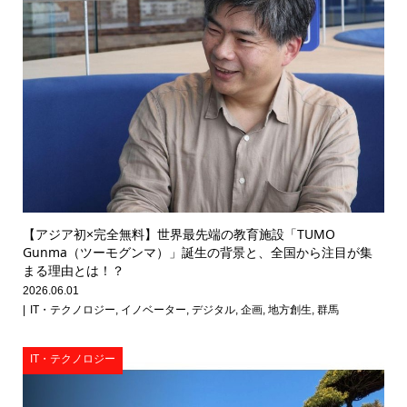
【アジア初×完全無料】世界最先端の教育施設「TUMO
Gunma（ツーモグンマ）」誕生の背景と、全国から注目が集
まる理由とは！？
2026.06.01
IT・テクノロジー
,
イノベーター
,
デジタル
,
企画
,
地方創生
,
群馬
IT・テクノロジー