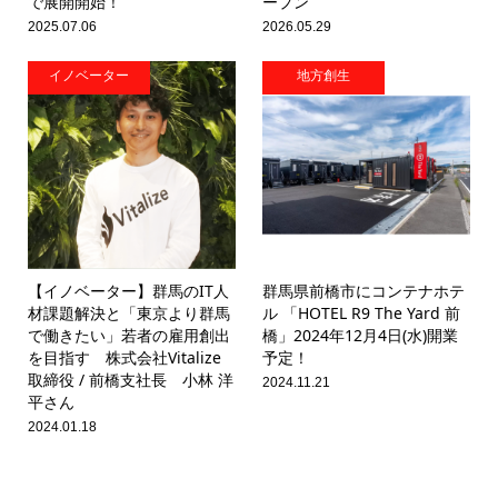
で展開開始！
ープン
2025.07.06
2026.05.29
イノベーター
地方創生
【イノベーター】群馬のIT人
群馬県前橋市にコンテナホテ
材課題解決と「東京より群馬
ル 「HOTEL R9 The Yard 前
で働きたい」若者の雇用創出
橋」2024年12月4日(水)開業
を目指す 株式会社Vitalize
予定！
取締役 / 前橋支社長 小林 洋
2024.11.21
平さん
2024.01.18