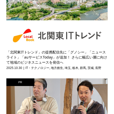
「北関東ITトレンド」の提携配信先に「グノシー」「ニュース
ライト」「auサービスToday」が追加！ さらに幅広い層に向け
て地域のビジネスニュースを発信へ
2025.10.30
IT・テクノロジー
,
地方創生
,
埼玉
,
栃木
,
群馬
,
茨城
,
長野
PR