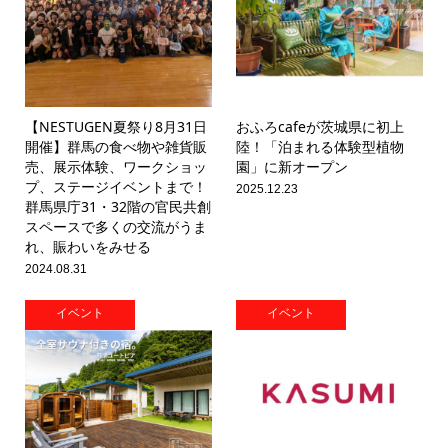
【NESTUGEN夏祭り8月31日
おふろcafeが茨城県に初上
開催】群馬の食べ物や雑貨販
陸！「泊まれる体験型植物
売、展示体験、ワークショッ
園」に新オープン
プ、ステージイベントまで！
2025.12.23
群馬県庁31・32階の官民共創
スペースで多くの交流がうま
れ、賑わいをみせる
2024.08.31
イベント
イベント