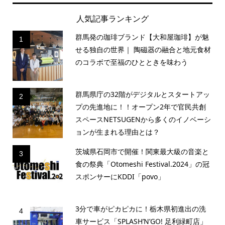
人気記事ランキング
群馬発の珈琲ブランド【大和屋珈琲】が魅
1
せる独自の世界｜ 陶磁器の融合と地元食材
のコラボで至福のひとときを味わう
群馬県庁の32階がデジタルとスタートアッ
2
プの先進地に！！オープン2年で官民共創
スペースNETSUGENから多くのイノベーシ
ョンが生まれる理由とは？
茨城県石岡市で開催！関東最大級の音楽と
3
食の祭典「Otomeshi Festival.2024」の冠
スポンサーにKDDI「povo」
3分で車がピカピカに！栃木県初進出の洗
4
車サービス「SPLASH’N’GO! 足利緑町店」