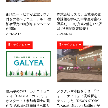
那須ユートピアが全室サウナ
株式会社カスミ、茨城県の健
付きの宿へリニューアル！ 宿
康課題を学んだ中学生考案の
泊者限定の特別キャンペーン
野菜たっぷり弁当2種を163店
が開始
舗で3日間限定販売！
2026.02.17
2026.06.14
IT・テクノロジー
IT・テクノロジー
群馬県発のローカルコミュニ
メタグンマ帝国を守れ!!「フ
ティ「GALYEA（ガレア）」
ォートナイト」に高崎駅をモ
がスタート！参加者同士の繋
デルにした『DAWN STORY
がりで地域の課題解決へ取り
Takasaki Station Battle』が