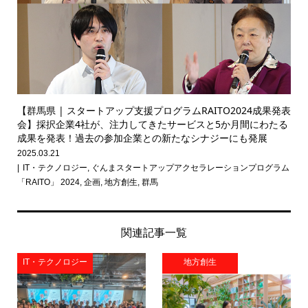
【群馬県 | スタートアップ支援プログラムRAITO2024成果発表
会】採択企業4社が、注力してきたサービスと5か月間にわたる
成果を発表！過去の参加企業との新たなシナジーにも発展
2025.03.21
IT・テクノロジー
,
ぐんまスタートアップアクセラレーションプログラム
「RAITO」 2024
,
企画
,
地方創生
,
群馬
関連記事一覧
IT・テクノロジー
地方創生