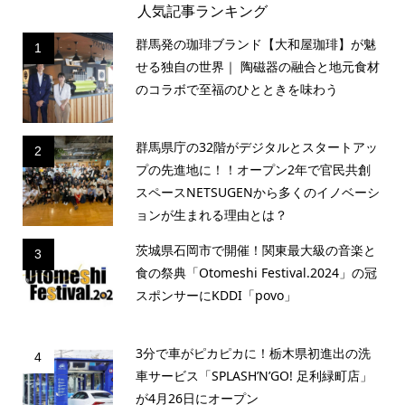
人気記事ランキング
群馬発の珈琲ブランド【大和屋珈琲】が魅
1
せる独自の世界｜ 陶磁器の融合と地元食材
のコラボで至福のひとときを味わう
群馬県庁の32階がデジタルとスタートアッ
2
プの先進地に！！オープン2年で官民共創
スペースNETSUGENから多くのイノベーシ
ョンが生まれる理由とは？
茨城県石岡市で開催！関東最大級の音楽と
3
食の祭典「Otomeshi Festival.2024」の冠
スポンサーにKDDI「povo」
3分で車がピカピカに！栃木県初進出の洗
4
車サービス「SPLASH’N’GO! 足利緑町店」
が4月26日にオープン