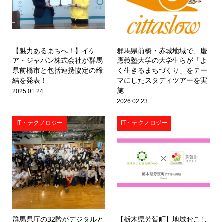
【魅力あるまちへ！】イケ
群馬県前橋・赤城地域で、慶
ア・ジャパン株式会社が群馬
應義塾大学の大学生らが「よ
県前橋市と包括連携協定の締
く生きるまちづくり」をテー
結を発表！
マにしたスタディツアーを実
施
2025.01.24
2026.02.23
IT・テクノロジー
IT・テクノロジー
群馬県庁の32階がデジタルと
【栃木県芳賀町】地域おこし