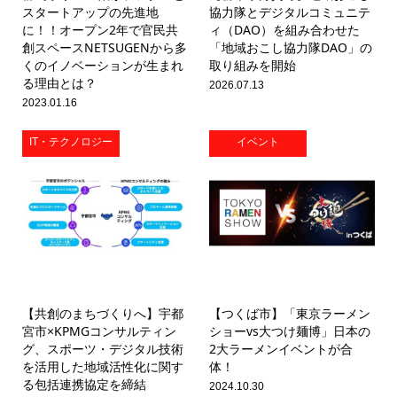
スタートアップの先進地
協力隊とデジタルコミュニテ
に！！オープン2年で官民共
ィ（DAO）を組み合わせた
創スペースNETSUGENから多
「地域おこし協力隊DAO」の
くのイノベーションが生まれ
取り組みを開始
る理由とは？
2026.07.13
2023.01.16
IT・テクノロジー
イベント
【共創のまちづくりへ】宇都
【つくば市】「東京ラーメン
宮市×KPMGコンサルティン
ショーvs大つけ麺博」日本の
グ、スポーツ・デジタル技術
2大ラーメンイベントが合
を活用した地域活性化に関す
体！
る包括連携協定を締結
2024.10.30