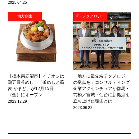
2025.04.25
地方創生
IT・テクノロジー
【栃木県鹿沼市】イチオシは
「地方に最先端テクノロジー
鶏五目釜めし！「釜めしと蕎
の拠点を」コンサルティング
麦 かまど」が12月15日
企業アクセンチュアが群馬・
（金）にオープン
前橋／宮城・仙台に新拠点を
立ち上げた理由とは
2023.12.29
2023.06.22