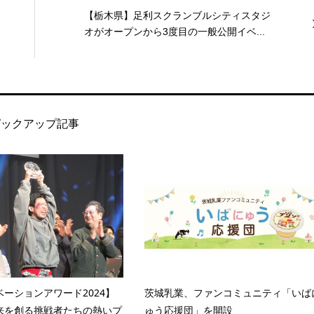
【栃木県】足利スクランブルシティスタジ
オがオープンから3度目の一般公開イベ...
ピックアップ記事
ーションアワード2024】
茨城乳業、ファンコミュニティ「いば
来を創る挑戦者たちの熱いプ
ゅう応援団」を開設