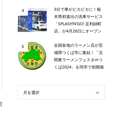
3分で車がピカピカに！栃
4
木県初進出の洗車サービス
「SPLASH’N’GO! 足利緑町
店」が4月26日にオープン
全国各地のラーメン店が茨
5
城県つくば市に集結！「北
関東ラーメンフェスタinつ
くば2024」を同市で初開催
月を選択
館