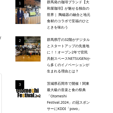
群馬発の珈琲ブランド【大
1
和屋珈琲】が魅せる独自の
世界｜ 陶磁器の融合と地元
食材のコラボで至福のひと
ときを味わう
メ
群馬県庁の32階がデジタル
2
とスタートアップの先進地
に！！オープン2年で官民
共創スペースNETSUGENか
ら多くのイノベーションが
生まれる理由とは？
茨城県石岡市で開催！関東
3
最大級の音楽と食の祭典
「Otomeshi
Festival.2024」の冠スポン
サーにKDDI「povo」