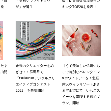
！「日
「笑福シウマイギョウ
版！従業員数増加率ラン
に発
ザ」が誕生
キングTOP20を発表！
忍たま
未来のクリエイターをめ
甘くて美味しい信州いち
北山間
ざせ！！群馬県で
ごで特別なバレンタイン
「tsukurunデジタルクリ
&ホワイトデーを！北軽
エイティブコンテスト
井沢ヴィラリゾートあさ
2023」を募集開始
ま空山望にて「いちごス
イーツを満喫する宿泊プ
ラン」開始