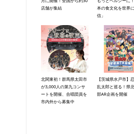
月に開催！全国から約30
もっとヘルシーに
店舗が集結
本の食文化を世界
信」
北関東初！群馬県太田市
【茨城県水戸市】
が3,000人の第九コンサ
乱太郎と巡る！県
ートを開催、合唱団員を
部AR企画を開催
市内外から募集中