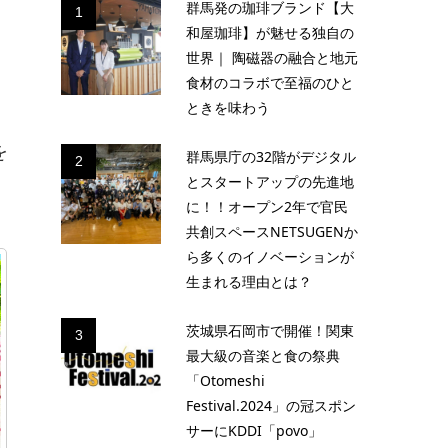
群馬発の珈琲ブランド【大
1
和屋珈琲】が魅せる独自の
世界｜ 陶磁器の融合と地元
食材のコラボで至福のひと
ときを味わう
を
群馬県庁の32階がデジタル
2
とスタートアップの先進地
に！！オープン2年で官民
共創スペースNETSUGENか
ら多くのイノベーションが
生まれる理由とは？
茨城県石岡市で開催！関東
3
最大級の音楽と食の祭典
「Otomeshi
Festival.2024」の冠スポン
サーにKDDI「povo」