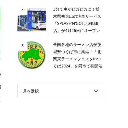
3分で車がピカピカに！栃
4
木県初進出の洗車サービス
「SPLASH’N’GO! 足利緑町
店」が4月26日にオープン
全国各地のラーメン店が茨
5
城県つくば市に集結！「北
関東ラーメンフェスタinつ
くば2024」を同市で初開催
さ
り
月を選択
く