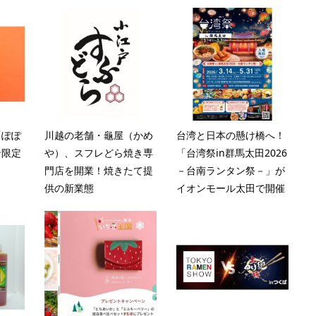
「ぽぽ
川越の老舗・龜屋（かめ
台湾と日本の懸け橋へ！
ン限定
や）、スフレどら焼き専
「台湾祭in群馬太田2026
門店を開業！焼きたて提
－台南ランタン祭－」が
供の新業態
イオンモール太田で開催