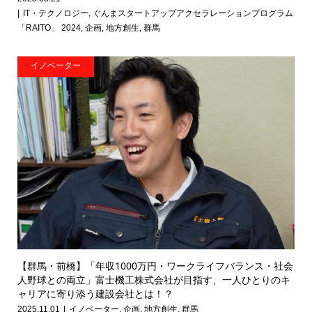
IT・テクノロジー
,
ぐんまスタートアップアクセラレーションプログラム
「RAITO」 2024
,
企画
,
地方創生
,
群馬
イノベーター
【群馬・前橋】「年収1000万円・ワークライフバランス・社会
人野球との両立」富士機工株式会社が目指す、一人ひとりのキ
ャリアに寄り添う建設会社とは！？
2025.11.01
イノベーター
,
企画
,
地方創生
,
群馬