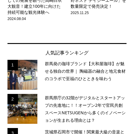
しての発展を願った高崎白衣
野ネスト デイジーエール」を
大観音！建立100年に向けた
数量限定で発売決定！
持続可能な観光体験へ
2025.11.25
2024.08.04
人気記事ランキング
群馬発の珈琲ブランド【大和屋珈琲】が魅
1
せる独自の世界｜ 陶磁器の融合と地元食材
のコラボで至福のひとときを味わう
群馬県庁の32階がデジタルとスタートアッ
2
プの先進地に！！オープン2年で官民共創
スペースNETSUGENから多くのイノベーシ
ョンが生まれる理由とは？
茨城県石岡市で開催！関東最大級の音楽と
3