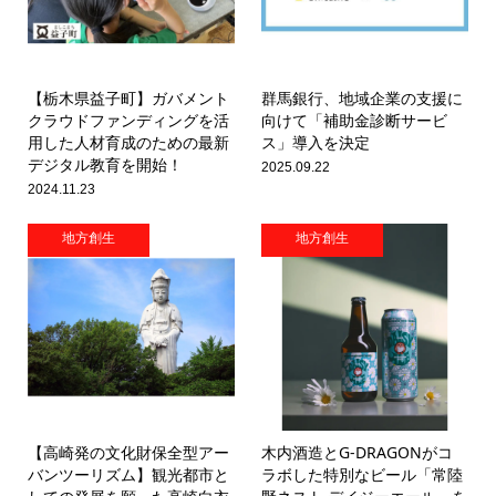
【栃木県益子町】ガバメント
群馬銀行、地域企業の支援に
クラウドファンディングを活
向けて「補助金診断サービ
用した人材育成のための最新
ス」導入を決定
デジタル教育を開始！
2025.09.22
2024.11.23
地方創生
地方創生
【高崎発の文化財保全型アー
木内酒造とG-DRAGONがコ
バンツーリズム】観光都市と
ラボした特別なビール「常陸