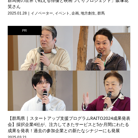
群馬発の世界で戦える俳優と映画づくりプロジェクト」飯塚花
笑さん
2025.01.28
イノベーター
,
イベント
,
企画
,
地方創生
,
群馬
PR
【群馬県 | スタートアップ支援プログラムRAITO2024成果発表
会】採択企業4社が、注力してきたサービスと5か月間にわたる
成果を発表！過去の参加企業との新たなシナジーにも発展
2025.03.21