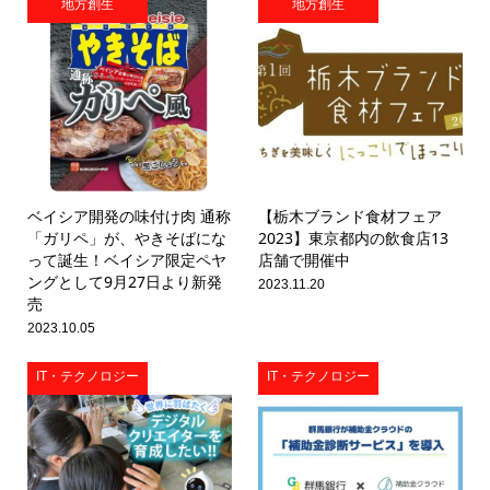
地方創生
地方創生
ベイシア開発の味付け肉 通称
【栃木ブランド食材フェア
「ガリペ」が、やきそばにな
2023】東京都内の飲食店13
って誕生！ベイシア限定ペヤ
店舗で開催中
ングとして9月27日より新発
2023.11.20
売
2023.10.05
IT・テクノロジー
IT・テクノロジー