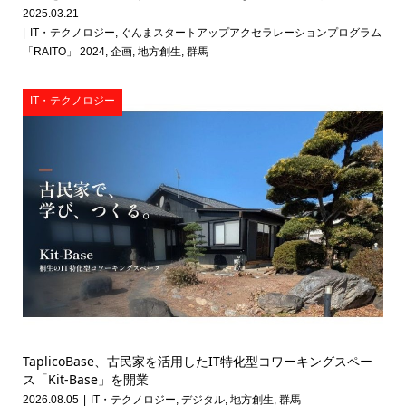
2025.03.21
IT・テクノロジー
,
ぐんまスタートアップアクセラレーションプログラム
「RAITO」 2024
,
企画
,
地方創生
,
群馬
IT・テクノロジー
TaplicoBase、古民家を活用したIT特化型コワーキングスペー
ス「Kit-Base」を開業
2026.08.05
IT・テクノロジー
,
デジタル
,
地方創生
,
群馬