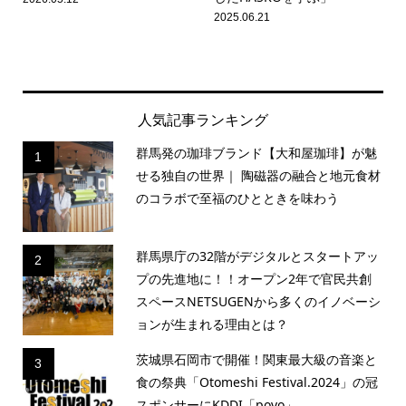
2025.06.21
人気記事ランキング
群馬発の珈琲ブランド【大和屋珈琲】が魅
1
せる独自の世界｜ 陶磁器の融合と地元食材
のコラボで至福のひとときを味わう
群馬県庁の32階がデジタルとスタートアッ
2
プの先進地に！！オープン2年で官民共創
スペースNETSUGENから多くのイノベーシ
ョンが生まれる理由とは？
茨城県石岡市で開催！関東最大級の音楽と
3
食の祭典「Otomeshi Festival.2024」の冠
スポンサーにKDDI「povo」