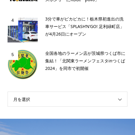
3分で車がピカピカに！栃木県初進出の洗
4
車サービス「SPLASH’N’GO! 足利緑町店」
が4月26日にオープン
全国各地のラーメン店が茨城県つくば市に
5
集結！「北関東ラーメンフェスタinつくば
2024」を同市で初開催
月を選択