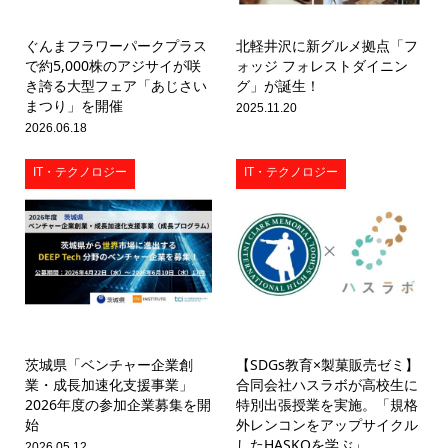
ぐんまフラワーパークプラス
北軽井沢に新グルメ拠点「フ
で約5,000株のアジサイが咲
ォッジ フォレストダイニン
き誇る大型フェア「あじさい
グ」が誕生！
まつり」を開催
2025.11.20
2026.06.18
IT・テクノロジー
IT・テクノロジー
茨城県「ベンチャー企業創
【SDGs教育×製菓販売ゼミ】
業・成長加速化支援事業」
合同会社ハスラボが高校生に
2026年度の参加企業募集を開
特別出張授業を実施。「規格
始
外レンコンをアップサイクル
したHASKOを学ぶ」
2026.05.12