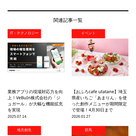
関連記事一覧
IT・テクノロジー
イベント
業務アプリの現場対応力を向
【おふろcafe utatane】埼玉
上！VeBuIn株式会社の「ジ
県産いちご「あまりん」を使
ュガール」が大幅な機能拡充
った創作メニューが期間限定
を実現
で登場！4月30日まで
2025.07.14
2026.01.27
地方創生
群馬