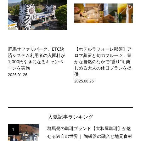
群馬サファリパーク、ETC決
【ホテルラフォーレ那須】ア
済システム利用者の入園料が
ロマ蒸留と旬のフルーツ、豊
1,000円引きになるキャンペ
かな自然のなかで“香り”を楽
ーンを実施
しめる大人の休日プランを提
供
2026.01.26
2025.08.26
人気記事ランキング
群馬発の珈琲ブランド【大和屋珈琲】が魅
1
せる独自の世界｜ 陶磁器の融合と地元食材