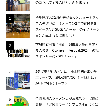
のコラボで至福のひとときを味わう
群馬県庁の32階がデジタルとスタートアッ
2
プの先進地に！！オープン2年で官民共創
スペースNETSUGENから多くのイノベーシ
ョンが生まれる理由とは？
茨城県石岡市で開催！関東最大級の音楽と
3
食の祭典「Otomeshi Festival.2024」の冠
スポンサーにKDDI「povo」
3分で車がピカピカに！栃木県初進出の洗
4
車サービス「SPLASH’N’GO! 足利緑町店」
が4月26日にオープン
全国各地のラーメン店が茨城県つくば市に
5
集結！「北関東ラーメンフェスタinつくば