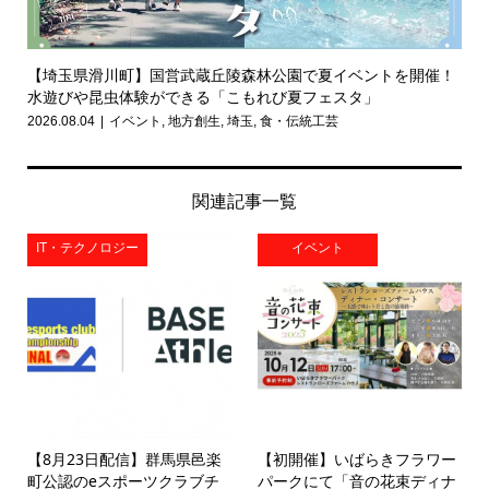
【埼玉県滑川町】国営武蔵丘陵森林公園で夏イベントを開催！
水遊びや昆虫体験ができる「こもれび夏フェスタ」
2026.08.04
イベント
,
地方創生
,
埼玉
,
食・伝統工芸
関連記事一覧
IT・テクノロジー
イベント
【8月23日配信】群馬県邑楽
【初開催】いばらきフラワー
町公認のeスポーツクラブチ
パークにて「音の花束ディナ