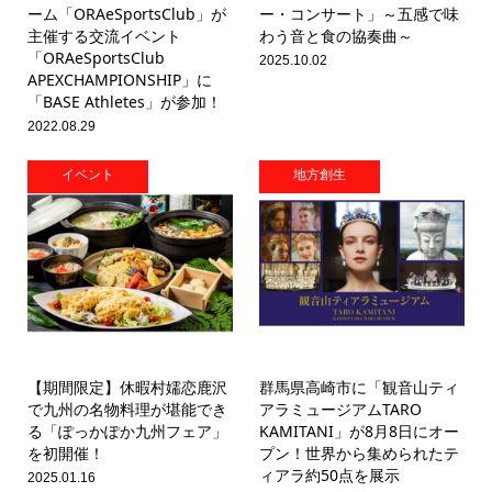
ーム「ORAeSportsClub」が
ー・コンサート」～五感で味
主催する交流イベント
わう音と食の協奏曲～
「ORAeSportsClub
2025.10.02
APEXCHAMPIONSHIP」に
「BASE Athletes」が参加！
2022.08.29
イベント
地方創生
【期間限定】休暇村嬬恋鹿沢
群馬県高崎市に「観音山ティ
で九州の名物料理が堪能でき
アラミュージアムTARO
る「ぽっかぽか九州フェア」
KAMITANI」が8月8日にオー
を初開催！
プン！世界から集められたテ
ィアラ約50点を展示
2025.01.16