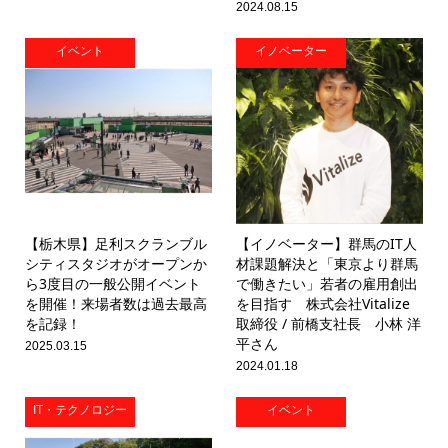
2024.08.15
イベント
イノベーター
【栃木県】足利スクランブル
【イノベーター】群馬のIT人
シティスタジオがオープンか
材課題解決と「東京より群馬
ら3度目の一般公開イベント
で働きたい」若者の雇用創出
を開催！来場者数は過去最高
を目指す 株式会社Vitalize
を記録！
取締役 / 前橋支社長 小林 洋
平さん
2025.03.15
2024.01.18
IT・テクノロジー
イベント