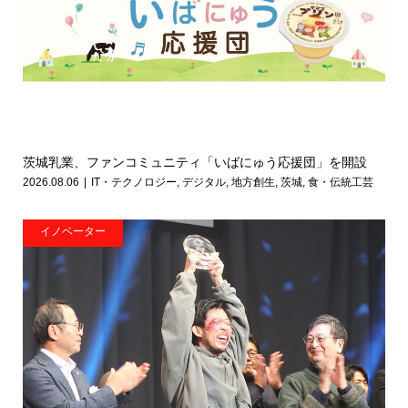
茨城乳業、ファンコミュニティ「いばにゅう応援団」を開設
2026.08.06
IT・テクノロジー
,
デジタル
,
地方創生
,
茨城
,
食・伝統工芸
イノベーター