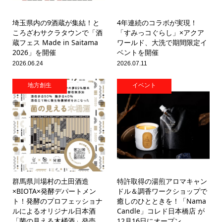
埼玉県内の9酒蔵が集結！と
4年連続のコラボが実現！
ころざわサクラタウンで「酒
「すみっコぐらし」×アクア
蔵フェス Made in Saitama
ワールド、大洗で期間限定イ
2026」を開催
ベントを開催
2026.06.24
2026.07.11
地方創生
イベント
群馬県川場村の土田酒造
特許取得の湯煎アロマキャン
×BIOTA×発酵デパートメン
ドル＆調香ワークショップで
ト！発酵のプロフェッショナ
癒しのひとときを！「Nama
ルによるオリジナル日本酒
Candle」コレド日本橋店 が
「菌の見える木桶酒」発売
12月16日にオープン