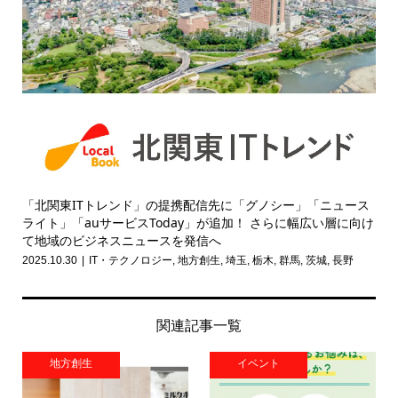
「北関東ITトレンド」の提携配信先に「グノシー」「ニュース
ライト」「auサービスToday」が追加！ さらに幅広い層に向け
て地域のビジネスニュースを発信へ
2025.10.30
IT・テクノロジー
,
地方創生
,
埼玉
,
栃木
,
群馬
,
茨城
,
長野
関連記事一覧
地方創生
イベント