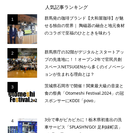
人気記事ランキング
群馬発の珈琲ブランド【大和屋珈琲】が魅
1
せる独自の世界｜ 陶磁器の融合と地元食材
のコラボで至福のひとときを味わう
群馬県庁の32階がデジタルとスタートアッ
2
プの先進地に！！オープン2年で官民共創
スペースNETSUGENから多くのイノベーシ
ョンが生まれる理由とは？
茨城県石岡市で開催！関東最大級の音楽と
3
食の祭典「Otomeshi Festival.2024」の冠
スポンサーにKDDI「povo」
3分で車がピカピカに！栃木県初進出の洗
4
車サービス「SPLASH’N’GO! 足利緑町店」