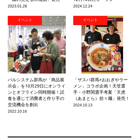
2023.01.28
2024.12.24
イベント
イベント
パルシステム群馬が「商品展
「ザスパ群馬×おおぎやラー
示会」を10月29日にオンライ
メン」コラボ企画！天笠選
ンとオフライン同時開催！試
手・小野関選手考案「天虎
食を通じて消費者と作り手の
（あまとら）担々麺」発売！
交流機会を創出
2024.10.13
2022.10.16