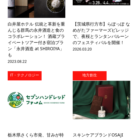
白井屋ホテル 伝統と革新を重
【茨城県行方市】らぽっぽ な
んじる群馬の永井酒造と食の
めがたファーマーズビレッジ
コラボレーション！ 酒蔵プラ
で、夜桜とランタンバルーン
イベートツアー付き宿泊プラ
のフェスティバルを開催！
ン「永井酒造 at SHIROIYA」
2026.03.20
も
2023.08.22
IT・テクノロジー
地方創生
栃木県さくら市発、甘みが特
スキンケアブランドOSAJI