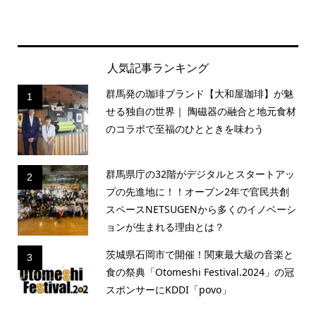
人気記事ランキング
群馬発の珈琲ブランド【大和屋珈琲】が魅
1
せる独自の世界｜ 陶磁器の融合と地元食材
のコラボで至福のひとときを味わう
群馬県庁の32階がデジタルとスタートアッ
2
プの先進地に！！オープン2年で官民共創
スペースNETSUGENから多くのイノベーシ
ョンが生まれる理由とは？
茨城県石岡市で開催！関東最大級の音楽と
3
食の祭典「Otomeshi Festival.2024」の冠
スポンサーにKDDI「povo」