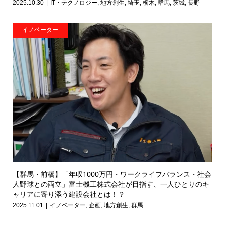
2025.10.30
IT・テクノロジー
,
地方創生
,
埼玉
,
栃木
,
群馬
,
茨城
,
長野
イノベーター
【群馬・前橋】「年収1000万円・ワークライフバランス・社会
人野球との両立」富士機工株式会社が目指す、一人ひとりのキ
ャリアに寄り添う建設会社とは！？
2025.11.01
イノベーター
,
企画
,
地方創生
,
群馬