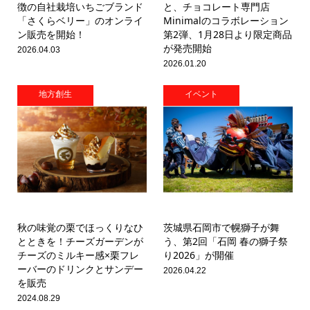
徴の自社栽培いちごブランド
と、チョコレート専門店
「さくらベリー」のオンライ
Minimalのコラボレーション
ン販売を開始！
第2弾、1月28日より限定商品
が発売開始
2026.04.03
2026.01.20
地方創生
イベント
秋の味覚の栗でほっくりなひ
茨城県石岡市で幌獅子が舞
とときを！チーズガーデンが
う、第2回「石岡 春の獅子祭
チーズのミルキー感×栗フレ
り2026」が開催
ーバーのドリンクとサンデー
2026.04.22
を販売
2024.08.29