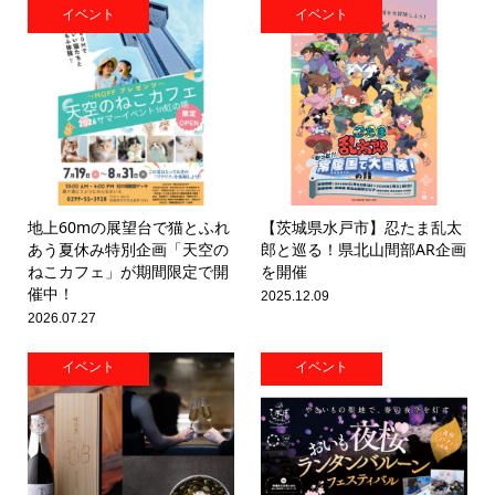
イベント
イベント
地上60mの展望台で猫とふれ
【茨城県水戸市】忍たま乱太
あう夏休み特別企画「天空の
郎と巡る！県北山間部AR企画
ねこカフェ」が期間限定で開
を開催
催中！
2025.12.09
2026.07.27
イベント
イベント