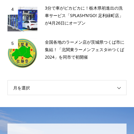
3分で車がピカピカに！栃木県初進出の洗
4
車サービス「SPLASH’N’GO! 足利緑町店」
が4月26日にオープン
全国各地のラーメン店が茨城県つくば市に
5
集結！「北関東ラーメンフェスタinつくば
2024」を同市で初開催
月を選択