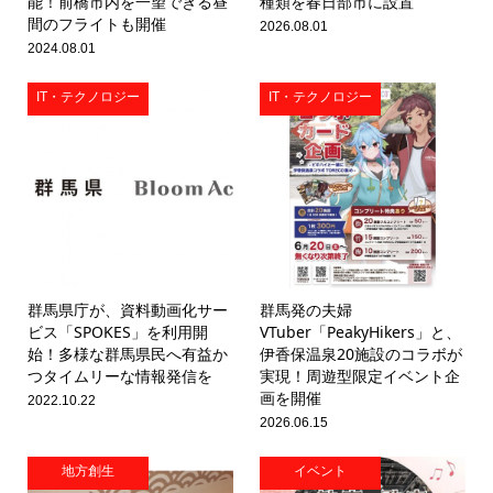
能！前橋市内を一望できる昼
種類を春日部市に設置
間のフライトも開催
2026.08.01
2024.08.01
IT・テクノロジー
IT・テクノロジー
群馬県庁が、資料動画化サー
群馬発の夫婦
ビス「SPOKES」を利用開
VTuber「PeakyHikers」と、
始！多様な群馬県民へ有益か
伊香保温泉20施設のコラボが
つタイムリーな情報発信を
実現！周遊型限定イベント企
画を開催
2022.10.22
2026.06.15
地方創生
イベント