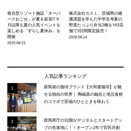
複合型リゾート施設「オーパ
株式会社カスミ、茨城県の健
ークおごせ」が夏を延長⁉ 9
康課題を学んだ中学生考案の
月以降も夏の人気イベントを
野菜たっぷり弁当2種を163店
楽しめる「ずらし夏休み」を
舗で3日間限定販売！
開催
2026.06.14
2025.08.23
人気記事ランキング
群馬発の珈琲ブランド【大和屋珈琲】が魅
1
せる独自の世界｜ 陶磁器の融合と地元食材
のコラボで至福のひとときを味わう
群馬県庁の32階がデジタルとスタートアッ
2
プの先進地に！！オープン2年で官民共創