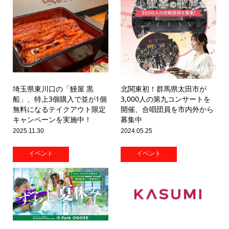
埼玉県東川口の「鰻屋 黒
北関東初！群馬県太田市が
船」、特上3個購入で並が1個
3,000人の第九コンサートを
無料になるテイクアウト限定
開催、合唱団員を市内外から
キャンペーンを実施中！
募集中
2025.11.30
2024.05.25
イベント
イベント