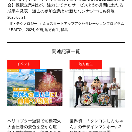
会】採択企業4社が、注力してきたサービスと5か月間にわたる
成果を発表！過去の参加企業との新たなシナジーにも発展
2025.03.21
IT・テクノロジー
,
ぐんまスタートアップアクセラレーションプログラム
「RAITO」 2024
,
企画
,
地方創生
,
群馬
関連記事一覧
イベント
地方創生
ヘリコプター遊覧で前橋花火
世界初！「クレヨンしんちゃ
大会圧巻の景色を空から堪
ん」のデザインマンホール2