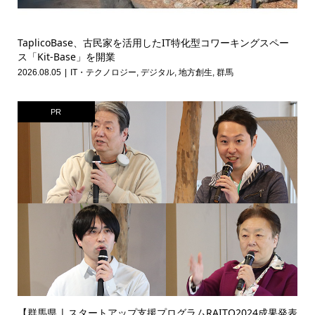
TaplicoBase、古民家を活用したIT特化型コワーキングスペー
ス「Kit-Base」を開業
2026.08.05
IT・テクノロジー
,
デジタル
,
地方創生
,
群馬
PR
【群馬県 | スタートアップ支援プログラムRAITO2024成果発表