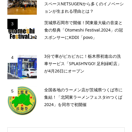
スペースNETSUGENから多くのイノベーシ
ョンが生まれる理由とは？
茨城県石岡市で開催！関東最大級の音楽と
3
食の祭典「Otomeshi Festival.2024」の冠
スポンサーにKDDI「povo」
3分で車がピカピカに！栃木県初進出の洗
4
車サービス「SPLASH’N’GO! 足利緑町店」
が4月26日にオープン
全国各地のラーメン店が茨城県つくば市に
5
集結！「北関東ラーメンフェスタinつくば
2024」を同市で初開催