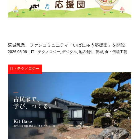
茨城乳業、ファンコミュニティ「いばにゅう応援団」を開設
2026.08.06
IT・テクノロジー
,
デジタル
,
地方創生
,
茨城
,
食・伝統工芸
IT・テクノロジー