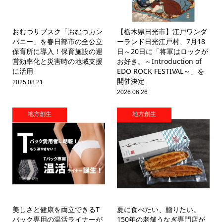
おむつサブスク「おむつカン
【栃木県日光市】江戸ワンダ
パニー」を春日部市の全公立
ーランド日光江戸村、7月18
保育所に導入！保育施設の運
日～20日に「将軍はロックが
営効率化と災害時の地域支援
お好き。～Introduction of
に活用
EDO ROCK FESTIVAL～」を
開催決定
2025.08.21
2026.06.26
地方創生
地方創生
美しさと健康を両立できるT
夏に食べたい、贈りたい。
バック専用の温活ライナーが
150年の老舗うなぎ専門店が