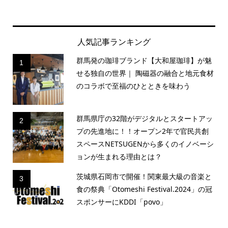
人気記事ランキング
群馬発の珈琲ブランド【大和屋珈琲】が魅
1
せる独自の世界｜ 陶磁器の融合と地元食材
のコラボで至福のひとときを味わう
群馬県庁の32階がデジタルとスタートアッ
2
プの先進地に！！オープン2年で官民共創
スペースNETSUGENから多くのイノベーシ
ョンが生まれる理由とは？
茨城県石岡市で開催！関東最大級の音楽と
3
食の祭典「Otomeshi Festival.2024」の冠
スポンサーにKDDI「povo」