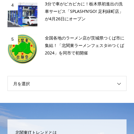
3分で車がピカピカに！栃木県初進出の洗
4
車サービス「SPLASH’N’GO! 足利緑町店」
が4月26日にオープン
全国各地のラーメン店が茨城県つくば市に
5
集結！「北関東ラーメンフェスタinつくば
2024」を同市で初開催
月を選択
北関東ITトレンドとは