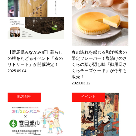
【群馬県みなかみ町】暮らし
春の訪れを感じる和洋折衷の
の根をたどるイベント「衣の
限定フレーバー！塩漬けのさ
リトリート」が開催決定！
くらの葉が隠し味『御用邸さ
くらチーズケーキ』が今年も
2025.09.04
販売！
2023.03.12
地方創生
イベント