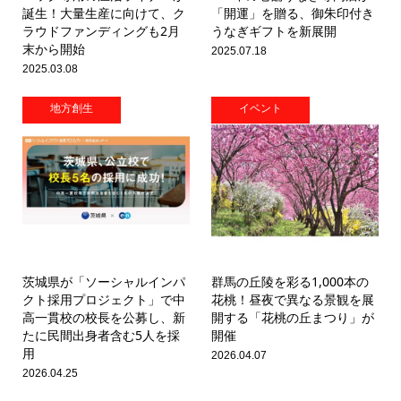
誕生！大量生産に向けて、ク
「開運」を贈る、御朱印付き
ラウドファンディングも2月
うなぎギフトを新展開
末から開始
2025.07.18
2025.03.08
地方創生
イベント
茨城県が「ソーシャルインパ
群馬の丘陵を彩る1,000本の
クト採用プロジェクト」で中
花桃！昼夜で異なる景観を展
高一貫校の校長を公募し、新
開する「花桃の丘まつり」が
たに民間出身者含む5人を採
開催
用
2026.04.07
2026.04.25