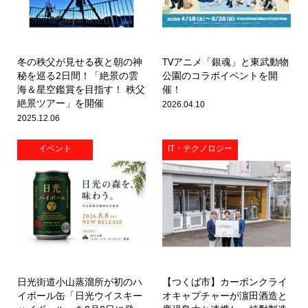
冬の秩父が見せる夜と朝の神
TVアニメ「銀魂」と東武動物
秘を巡る2日間！「絶景の雲
公園のコラボイベントを開
海＆星空鑑賞を目指す！ 秩父
催！
絶景ツアー」を開催
2026.04.10
2025.12.06
イベント
IT・テクノロジー
日光街道小山蒸溜所が初のハ
【つくば市】カーボンクライ
イボール缶「日光ウイスキー
オキャプチャーが濵田酒造と