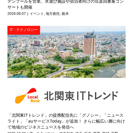
デンプールを営業。水遊び施設や宿泊者向けの弦楽四重奏コン
サートも開催
2026.08.07
イベント
,
地方創生
,
栃木
IT・テクノロジー
「北関東ITトレンド」の提携配信先に「グノシー」「ニュース
ライト」「auサービスToday」が追加！ さらに幅広い層に向け
て地域のビジネスニュースを発信へ