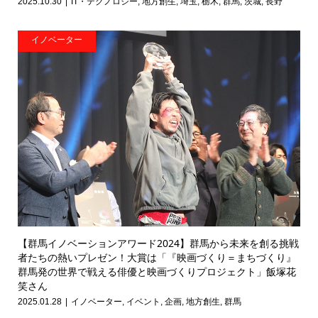
2025.10.30
IT・テクノロジー
,
地方創生
,
埼玉
,
栃木
,
群馬
,
茨城
,
長野
イノベーター
【群馬イノベーションアワード2024】群馬から未来を創る挑戦
者たちの熱いプレゼン！大賞は「『映画づくり＝まちづくり』
群馬発の世界で戦える俳優と映画づくりプロジェクト」飯塚花
笑さん
2025.01.28
イノベーター
,
イベント
,
企画
,
地方創生
,
群馬