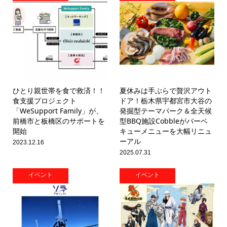
ひとり親世帯を食で救済！！
夏休みは手ぶらで贅沢アウト
食支援プロジェクト
ドア！栃木県宇都宮市大谷の
「WeSupport Family」が、
発掘型テーマパーク＆全天候
前橋市と板橋区のサポートを
型BBQ施設Cobbleがバーベ
開始
キューメニューを大幅リニュ
ーアル
2023.12.16
2025.07.31
イベント
イベント