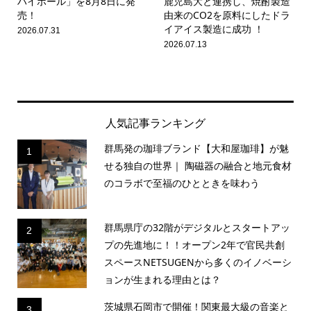
ハイボール」を8月8日に発
鹿児島大と連携し、焼酎製造
売！
由来のCO2を原料にしたドラ
イアイス製造に成功 ！
2026.07.31
2026.07.13
人気記事ランキング
群馬発の珈琲ブランド【大和屋珈琲】が魅
1
せる独自の世界｜ 陶磁器の融合と地元食材
のコラボで至福のひとときを味わう
群馬県庁の32階がデジタルとスタートアッ
2
プの先進地に！！オープン2年で官民共創
スペースNETSUGENから多くのイノベーシ
ョンが生まれる理由とは？
茨城県石岡市で開催！関東最大級の音楽と
3