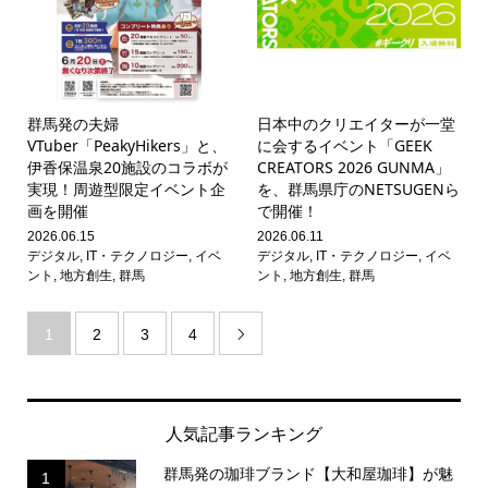
群馬発の夫婦
日本中のクリエイターが一堂
VTuber「PeakyHikers」と、
に会するイベント「GEEK
伊香保温泉20施設のコラボが
CREATORS 2026 GUNMA」
実現！周遊型限定イベント企
を、群馬県庁のNETSUGENら
画を開催
で開催！
2026.06.15
2026.06.11
デジタル
,
IT・テクノロジー
,
イベ
デジタル
,
IT・テクノロジー
,
イベ
ント
,
地方創生
,
群馬
ント
,
地方創生
,
群馬
1
2
3
4

人気記事ランキング
群馬発の珈琲ブランド【大和屋珈琲】が魅
1