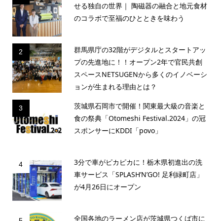
せる独自の世界｜ 陶磁器の融合と地元食材
のコラボで至福のひとときを味わう
群馬県庁の32階がデジタルとスタートアッ
2
プの先進地に！！オープン2年で官民共創
スペースNETSUGENから多くのイノベーシ
ョンが生まれる理由とは？
茨城県石岡市で開催！関東最大級の音楽と
3
食の祭典「Otomeshi Festival.2024」の冠
スポンサーにKDDI「povo」
3分で車がピカピカに！栃木県初進出の洗
4
車サービス「SPLASH’N’GO! 足利緑町店」
が4月26日にオープン
全国各地のラーメン店が茨城県つくば市に
5