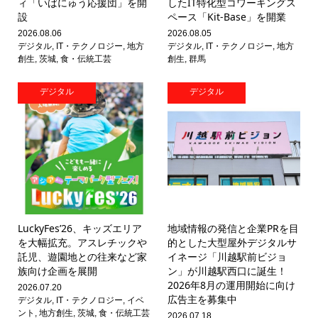
ィ「いばにゅう応援団」を開
したIT特化型コワーキングス
設
ペース「Kit-Base」を開業
2026.08.06
2026.08.05
デジタル
,
IT・テクノロジー
,
地方
デジタル
,
IT・テクノロジー
,
地方
創生
,
茨城
,
食・伝統工芸
創生
,
群馬
デジタル
デジタル
LuckyFes’26、キッズエリア
地域情報の発信と企業PRを目
を大幅拡充。アスレチックや
的とした大型屋外デジタルサ
託児、遊園地との往来など家
イネージ「川越駅前ビジョ
族向け企画を展開
ン」が川越駅西口に誕生！
2026年8月の運用開始に向け
2026.07.20
広告主を募集中
デジタル
,
IT・テクノロジー
,
イベ
ント
,
地方創生
,
茨城
,
食・伝統工芸
2026.07.18