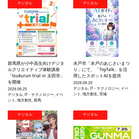
デジタル
デジタル
群馬県が小中高生向けデジタ
水戸市「水戸のあじさいまつ
ルクリエイティブ体験講座
り」にて、「ToyTalk」を活
「tsukurun trial in 太田市」
用したスポットAIを提供
を開催
2026.06.20
デジタル
,
IT・テクノロジー
,
イベ
2026.06.25
ント
,
地方創生
,
茨城
デジタル
,
IT・テクノロジー
,
イベ
ント
,
地方創生
,
群馬
デジタル
デジタル