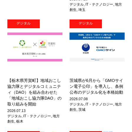
デジタル
,
IT・テクノロジー
,
地方
創生
,
埼玉
デジタル
デジタル
【栃木県芳賀町】地域おこし
茨城県が6月から「GMOサイ
協力隊とデジタルコミュニテ
ン電子公印」を導入し、条例
ィ（DAO）を組み合わせた
公布のデジタル化を本格始動
「地域おこし協力隊DAO」の
2026.07.08
取り組みを開始
デジタル
,
IT・テクノロジー
,
地方
創生
,
茨城
2026.07.13
デジタル
,
IT・テクノロジー
,
地方
創生
,
栃木