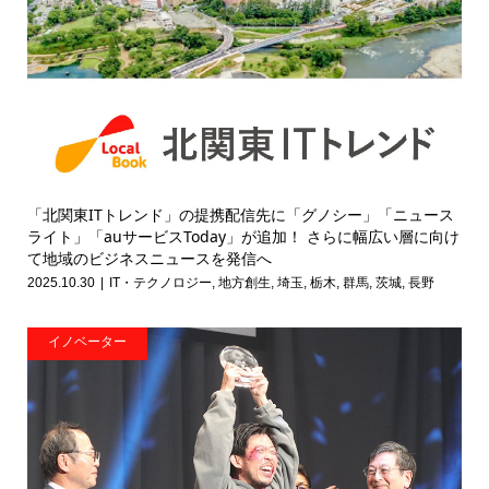
「北関東ITトレンド」の提携配信先に「グノシー」「ニュース
ライト」「auサービスToday」が追加！ さらに幅広い層に向け
て地域のビジネスニュースを発信へ
2025.10.30
IT・テクノロジー
,
地方創生
,
埼玉
,
栃木
,
群馬
,
茨城
,
長野
イノベーター