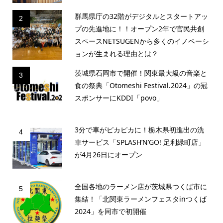
群馬県庁の32階がデジタルとスタートアッ
2
プの先進地に！！オープン2年で官民共創
スペースNETSUGENから多くのイノベーシ
ョンが生まれる理由とは？
茨城県石岡市で開催！関東最大級の音楽と
3
食の祭典「Otomeshi Festival.2024」の冠
スポンサーにKDDI「povo」
3分で車がピカピカに！栃木県初進出の洗
4
車サービス「SPLASH’N’GO! 足利緑町店」
が4月26日にオープン
全国各地のラーメン店が茨城県つくば市に
5
集結！「北関東ラーメンフェスタinつくば
2024」を同市で初開催