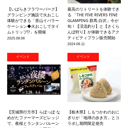
【いばらきフラワーパーク】
最高のリトリートを体験でき
グランピング施設で火おこし
る 「THE FIVE RIVERS FINE
体験ができる「里山イバラー
GLAMPING 群馬 白沢」今が
ケーション◆火おこしでタイ
旬！【渓流釣り】と【さくら
ムトリップ⁉」を開催
んぼ狩り】が体験できるアク
ティビティプラン販売開始
2025.08.06
2024.06.11
イベント
イベント
【茨城県行方市】らぽっぽ な
【栃木県】しもつかれのおに
めがたファーマーズビレッジ
ぎりが「地球の歩き方」とコ
で、夜桜とランタンバルーン
ラボし期間限定発売