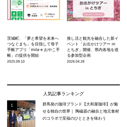
茨城町、「夢と希望を未来へ
推し活と観光を融合した新イ
つなぐまち」を目指して母子
ベント「お出かけツアー in
手帳アプリ「mila-e おやこ手
とちぎ」開催、県内各地を巡
帳」の提供を開始
る参加型企画
2025.09.10
2026.04.28
人気記事ランキング
群馬発の珈琲ブランド【大和屋珈琲】が魅
1
せる独自の世界｜ 陶磁器の融合と地元食材
のコラボで至福のひとときを味わう