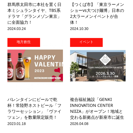
群馬県太田市に本社を置く日
【つくば市】「東京ラーメン
本ミシュランタイヤ、TBS系
ショーvs大つけ麺博」日本の
ドラマ「グランメゾン東京」
2大ラーメンイベントが合
に全面協力！
体！
2024.03.24
2024.10.30
地方創生
イベント
バレンタインにビールで乾
複合福祉施設「GENKI
杯！常陸野ネストビール「フ
INNOVATION CENTER
ラワーセッション」「ヴァイ
NIIZA」がオープン！地域と
ツェン」を数量限定販売！
交わる新拠点が新座市に誕生
2023.01.18
2026.04.08