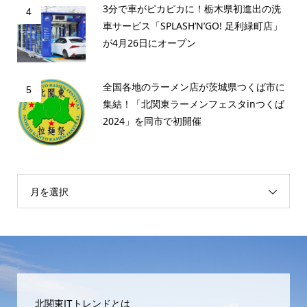
3分で車がピカピカに！栃木県初進出の洗
4
車サービス「SPLASH’N’GO! 足利緑町店」
が4月26日にオープン
全国各地のラーメン店が茨城県つくば市に
5
集結！「北関東ラーメンフェスタinつくば
2024」を同市で初開催
月を選択
北関東ITトレンドとは