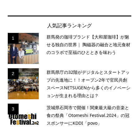
人気記事ランキング
群馬発の珈琲ブランド【大和屋珈琲】が魅
1
せる独自の世界｜ 陶磁器の融合と地元食材
のコラボで至福のひとときを味わう
群馬県庁の32階がデジタルとスタートアッ
2
プの先進地に！！オープン2年で官民共創
スペースNETSUGENから多くのイノベーシ
ョンが生まれる理由とは？
茨城県石岡市で開催！関東最大級の音楽と
3
食の祭典「Otomeshi Festival.2024」の冠
スポンサーにKDDI「povo」