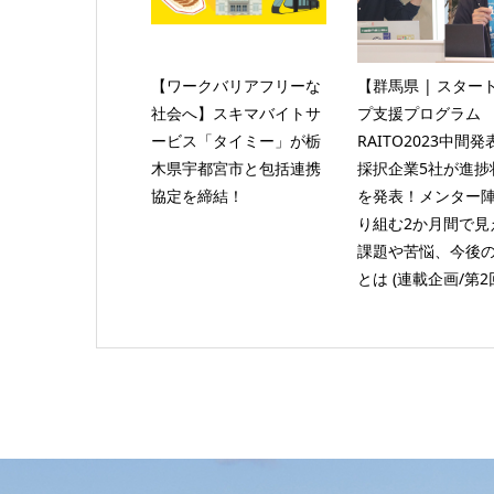
【ワークバリアフリーな
【群馬県 | スター
社会へ】スキマバイトサ
プ支援プログラム
ービス「タイミー」が栃
RAITO2023中間
木県宇都宮市と包括連携
採択企業5社が進捗
協定を締結！
を発表！メンター
り組む2か月間で見
課題や苦悩、今後
とは (連載企画/第2