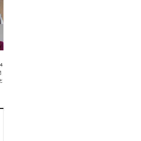
4
間
と