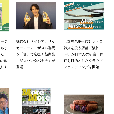
メージ
株式会社ベイシア、サッ
【群馬県桐生市】レトロ
じゅま
カーチーム・ザスパ群馬
雑貨を扱う店舗「淡竹
した
を「食」で応援！新商品
89」が日本刀の研磨・保
税の返
「ザスパンダバナナ」が
存を目的としたクラウド
日より
登場
ファンディングを開始