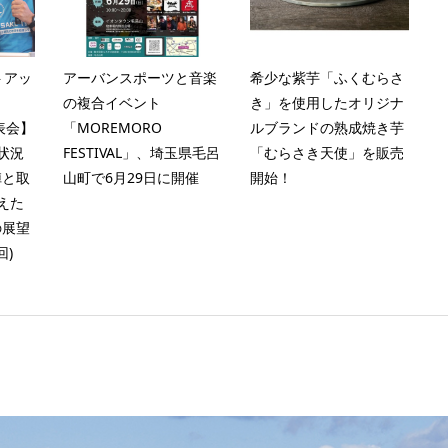
トアッ
アーバンスポーツと音楽
希少な紫芋「ふくむらさ
の複合イベント
き」を使用したオリジナ
発表会】
「MOREMORO
ルブランドの熟成焼き芋
状況
FESTIVAL」、埼玉県毛呂
「むらさき天使」を販売
陣と取
山町で6月29日に開催
開始！
えた
の展望
回)