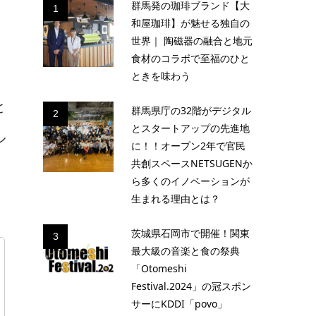
群馬発の珈琲ブランド【大
1
和屋珈琲】が魅せる独自の
世界｜ 陶磁器の融合と地元
食材のコラボで至福のひと
ときを味わう
と
群馬県庁の32階がデジタル
2
とスタートアップの先進地
ル
に！！オープン2年で官民
共創スペースNETSUGENか
ら多くのイノベーションが
生まれる理由とは？
茨城県石岡市で開催！関東
3
最大級の音楽と食の祭典
「Otomeshi
Festival.2024」の冠スポン
サーにKDDI「povo」