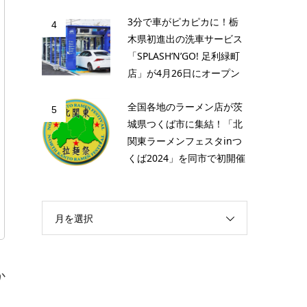
3分で車がピカピカに！栃
4
木県初進出の洗車サービス
「SPLASH’N’GO! 足利緑町
店」が4月26日にオープン
全国各地のラーメン店が茨
5
城県つくば市に集結！「北
関東ラーメンフェスタinつ
くば2024」を同市で初開催
月を選択
か