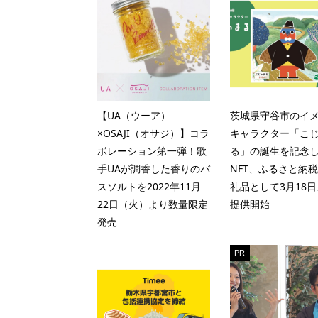
【UA（ウーア）
茨城県守谷市のイ
×OSAJI（オサジ）】コラ
キャラクター「こ
ボレーション第一弾！歌
る」の誕生を記念
手UAが調香した香りのバ
NFT、ふるさと納
スソルトを2022年11月
礼品として3月18
22日（火）より数量限定
提供開始
発売
PR