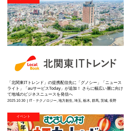
「北関東ITトレンド」の提携配信先に「グノシー」「ニュース
ライト」「auサービスToday」が追加！ さらに幅広い層に向け
て地域のビジネスニュースを発信へ
2025.10.30
IT・テクノロジー
,
地方創生
,
埼玉
,
栃木
,
群馬
,
茨城
,
長野
イベント