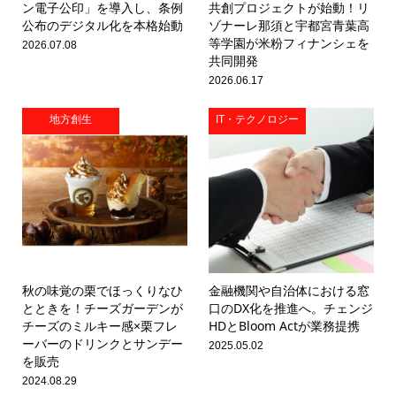
ン電子公印」を導入し、条例
共創プロジェクトが始動！リ
公布のデジタル化を本格始動
ゾナーレ那須と宇都宮青葉高
等学園が米粉フィナンシェを
2026.07.08
共同開発
2026.06.17
地方創生
IT・テクノロジー
秋の味覚の栗でほっくりなひ
金融機関や自治体における窓
とときを！チーズガーデンが
口のDX化を推進へ。チェンジ
チーズのミルキー感×栗フレ
HDとBloom Actが業務提携
ーバーのドリンクとサンデー
2025.05.02
を販売
2024.08.29