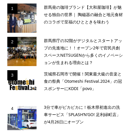
群馬発の珈琲ブランド【大和屋珈琲】が魅
1
せる独自の世界｜ 陶磁器の融合と地元食材
のコラボで至福のひとときを味わう
群馬県庁の32階がデジタルとスタートアッ
2
プの先進地に！！オープン2年で官民共創
スペースNETSUGENから多くのイノベーシ
ョンが生まれる理由とは？
茨城県石岡市で開催！関東最大級の音楽と
3
食の祭典「Otomeshi Festival.2024」の冠
スポンサーにKDDI「povo」
3分で車がピカピカに！栃木県初進出の洗
4
車サービス「SPLASH’N’GO! 足利緑町店」
が4月26日にオープン