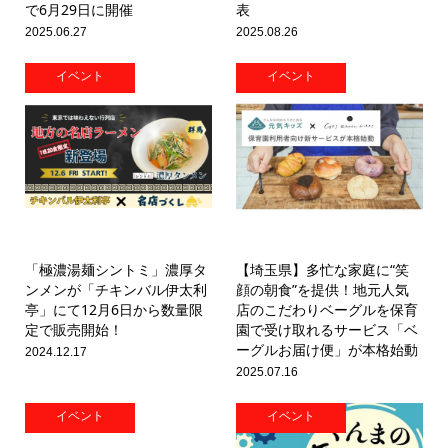
で6月29日に開催
表
2025.06.27
2025.08.26
イベント
イベント
「極濃湯麺シントミ」濃厚タ
【埼玉県】多忙な家庭に“笑
ンメンが「チキンバル伊太利
顔の朝食”を提供！地元人気
亭」にて12月6日から数量限
店のこだわりベーグルを保育
定で販売開始！
園で受け取れるサービス「ベ
ーグルお届け便」が本格始動
2024.12.17
2025.07.16
イベント
イベント