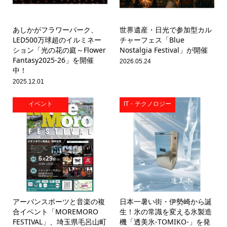
あしかがフラワーパーク、
世界遺産・日光で参加型カル
LED500万球超のイルミネー
チャーフェス「Blue
ション「光の花の庭～Flower
Nostalgia Festival」が開催
Fantasy2025-26」を開催
2026.05.24
中！
2025.12.01
イベント
IT・テクノロジー
アーバンスポーツと音楽の複
日本一暑い街・伊勢崎から誕
合イベント「MOREMORO
生！氷の常識を変える氷製造
FESTIVAL」、埼玉県毛呂山町
機「透美氷-TOMIKO-」を発