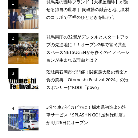
群馬発の珈琲ブランド【大和屋珈琲】が魅
1
せる独自の世界｜ 陶磁器の融合と地元食材
のコラボで至福のひとときを味わう
群馬県庁の32階がデジタルとスタートアッ
2
プの先進地に！！オープン2年で官民共創
スペースNETSUGENから多くのイノベーシ
ョンが生まれる理由とは？
茨城県石岡市で開催！関東最大級の音楽と
3
食の祭典「Otomeshi Festival.2024」の冠
スポンサーにKDDI「povo」
3分で車がピカピカに！栃木県初進出の洗
4
車サービス「SPLASH’N’GO! 足利緑町店」
が4月26日にオープン