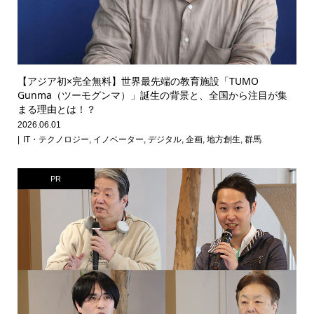
【アジア初×完全無料】世界最先端の教育施設「TUMO
Gunma（ツーモグンマ）」誕生の背景と、全国から注目が集
まる理由とは！？
2026.06.01
IT・テクノロジー
,
イノベーター
,
デジタル
,
企画
,
地方創生
,
群馬
PR