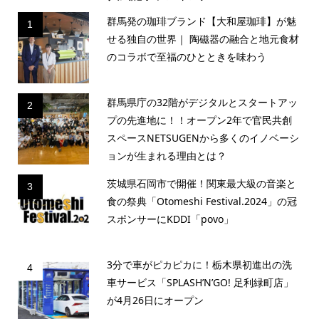
群馬発の珈琲ブランド【大和屋珈琲】が魅
1
せる独自の世界｜ 陶磁器の融合と地元食材
のコラボで至福のひとときを味わう
群馬県庁の32階がデジタルとスタートアッ
2
プの先進地に！！オープン2年で官民共創
スペースNETSUGENから多くのイノベーシ
ョンが生まれる理由とは？
茨城県石岡市で開催！関東最大級の音楽と
3
食の祭典「Otomeshi Festival.2024」の冠
スポンサーにKDDI「povo」
3分で車がピカピカに！栃木県初進出の洗
4
車サービス「SPLASH’N’GO! 足利緑町店」
が4月26日にオープン