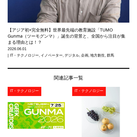
【アジア初×完全無料】世界最先端の教育施設「TUMO
Gunma（ツーモグンマ）」誕生の背景と、全国から注目が集
まる理由とは！？
2026.06.01
IT・テクノロジー
,
イノベーター
,
デジタル
,
企画
,
地方創生
,
群馬
関連記事一覧
IT・テクノロジー
IT・テクノロジー