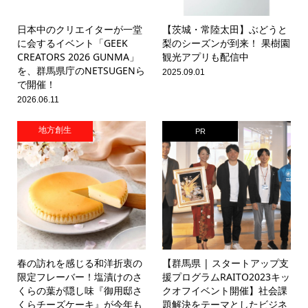
日本中のクリエイターが一堂
【茨城・常陸太田】ぶどうと
に会するイベント「GEEK
梨のシーズンが到来！ 果樹園
CREATORS 2026 GUNMA」
観光アプリも配信中
を、群馬県庁のNETSUGENら
2025.09.01
で開催！
2026.06.11
地方創生
PR
春の訪れを感じる和洋折衷の
【群馬県 | スタートアップ支
限定フレーバー！塩漬けのさ
援プログラムRAITO2023キッ
くらの葉が隠し味『御用邸さ
クオフイベント開催】社会課
くらチーズケーキ』が今年も
題解決をテーマとしたビジネ