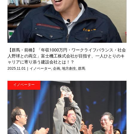
【群馬・前橋】「年収1000万円・ワークライフバランス・社会
人野球との両立」富士機工株式会社が目指す、一人ひとりのキ
ャリアに寄り添う建設会社とは！？
2025.11.01
イノベーター
,
企画
,
地方創生
,
群馬
イノベーター