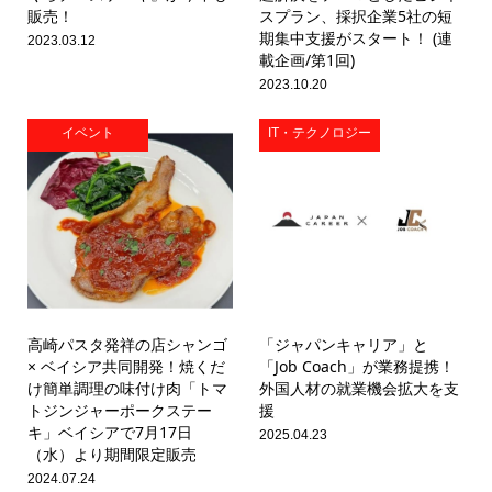
販売！
スプラン、採択企業5社の短
期集中支援がスタート！ (連
2023.03.12
載企画/第1回)
2023.10.20
イベント
IT・テクノロジー
高崎パスタ発祥の店シャンゴ
「ジャパンキャリア」と
× ベイシア共同開発！焼くだ
「Job Coach」が業務提携！
け簡単調理の味付け肉「トマ
外国人材の就業機会拡大を支
トジンジャーポークステー
援
キ」ベイシアで7月17日
2025.04.23
（水）より期間限定販売
2024.07.24