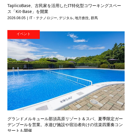
TaplicoBase、古民家を活用したIT特化型コワーキングスペー
ス「Kit-Base」を開業
2026.08.05
IT・テクノロジー
,
デジタル
,
地方創生
,
群馬
イベント
グランドメルキュール那須高原リゾート＆スパ、夏季限定ガー
デンプールを営業。水遊び施設や宿泊者向けの弦楽四重奏コン
サートも開催