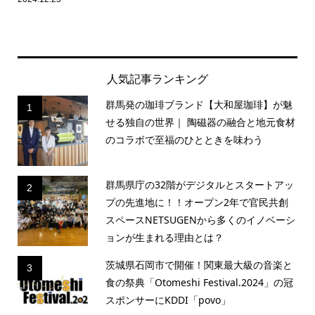
人気記事ランキング
群馬発の珈琲ブランド【大和屋珈琲】が魅
1
せる独自の世界｜ 陶磁器の融合と地元食材
のコラボで至福のひとときを味わう
群馬県庁の32階がデジタルとスタートアッ
2
プの先進地に！！オープン2年で官民共創
スペースNETSUGENから多くのイノベーシ
ョンが生まれる理由とは？
茨城県石岡市で開催！関東最大級の音楽と
3
食の祭典「Otomeshi Festival.2024」の冠
スポンサーにKDDI「povo」