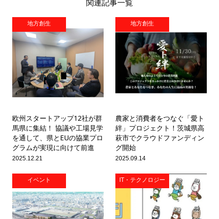
関連記事一覧
地方創生
地方創生
欧州スタートアップ12社が群
農家と消費者をつなぐ「愛ト
馬県に集結！ 協議や工場見学
絆」プロジェクト！茨城県高
を通して、県とEUの協業プロ
萩市でクラウドファンディン
グラムが実現に向けて前進
グ開始
2025.12.21
2025.09.14
イベント
IT・テクノロジー