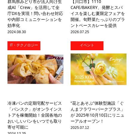
群馬県みどり市が法人向け生
【川口市】1110
成AI「Crew」を活用して全
CAFE/BAKERY、発酵とスパ
庁DXを実現！問い合わせ対応
イスを楽しむ夏限定フェアを
や内部コミュニケーションを
開催。旬野菜たっぷりのプラ
効率化
ントベースカレーを提供
2024.08.30
2026.07.25
IT・テクノロジー
イベント
冷凍パンの定期宅配サービス
“花とあそぶ”体験型施設「ぐ
「パンスク」がオンラインス
んまフラワーパークプラス」
トアを稼働開始！全国各地の
が 2025年10月10日にリニュ
おいしいパンをいつでも取り
ーアルオープン！
寄せ可能に
2025.07.12
2024.12.25