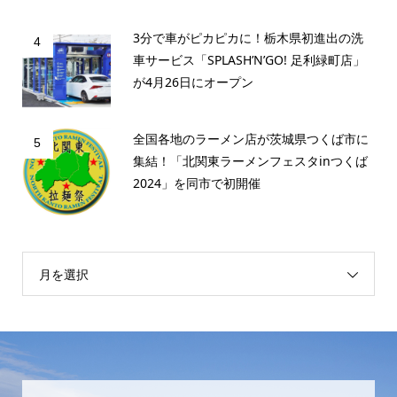
3分で車がピカピカに！栃木県初進出の洗
4
車サービス「SPLASH’N’GO! 足利緑町店」
が4月26日にオープン
全国各地のラーメン店が茨城県つくば市に
5
集結！「北関東ラーメンフェスタinつくば
2024」を同市で初開催
月を選択