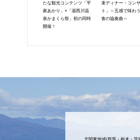
たな観光コンテンツ「平
束ディナー・コン
家あかり」×「湯西川温
ト」～五感で味わ
泉かまくら祭」初の同時
食の協奏曲～
開催！
北関東地域(群馬・栃木・茨