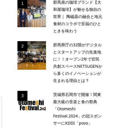
群馬発の珈琲ブランド【大
1
和屋珈琲】が魅せる独自の
世界｜ 陶磁器の融合と地元
食材のコラボで至福のひと
ときを味わう
群馬県庁の32階がデジタル
2
とスタートアップの先進地
に！！オープン2年で官民
共創スペースNETSUGENか
ら多くのイノベーションが
生まれる理由とは？
茨城県石岡市で開催！関東
3
最大級の音楽と食の祭典
「Otomeshi
Festival.2024」の冠スポン
サーにKDDI「povo」