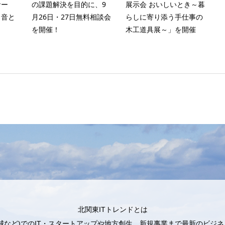
サー
の課題解決を目的に、9
展示会 おいしいとき～暮
う音と
月26日・27日無料相談会
らしに寄り添う手仕事の
を開催！
木工道具展～」を開催
北関東ITトレンドとは
城など)でのIT・スタートアップや地方創生、新規事業まで最新のビジ