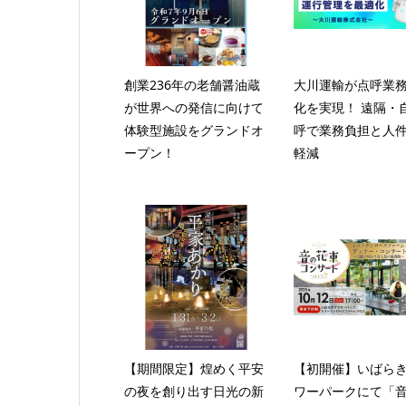
創業236年の老舗醤油蔵
大川運輸が点呼業務
が世界への発信に向けて
化を実現！ 遠隔・
体験型施設をグランドオ
呼で業務負担と人
ープン！
軽減
【期間限定】煌めく平安
【初開催】いばら
の夜を創り出す日光の新
ワーパークにて「