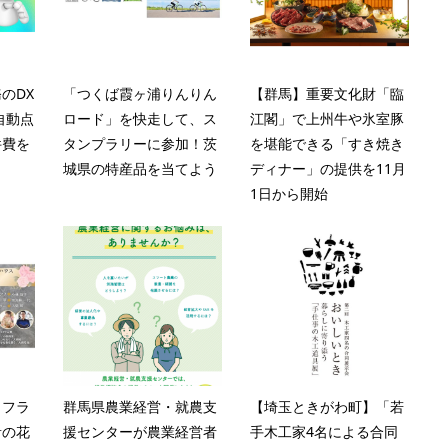
のDX
「つくば霞ヶ浦りんりん
【群馬】重要文化財「臨
自動点
ロード」を快走して、ス
江閣」で上州牛や氷室豚
件費を
タンプラリーに参加！茨
を堪能できる「すき焼き
城県の特産品を当てよう
ディナー」の提供を11月
1日から開始
きフラ
群馬県農業経営・就農支
【埼玉ときがわ町】「若
音の花
援センターが農業経営者
手木工家4名による合同