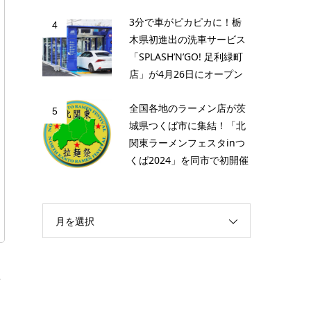
3分で車がピカピカに！栃
4
木県初進出の洗車サービス
「SPLASH’N’GO! 足利緑町
店」が4月26日にオープン
全国各地のラーメン店が茨
5
城県つくば市に集結！「北
関東ラーメンフェスタinつ
くば2024」を同市で初開催
月を選択
・