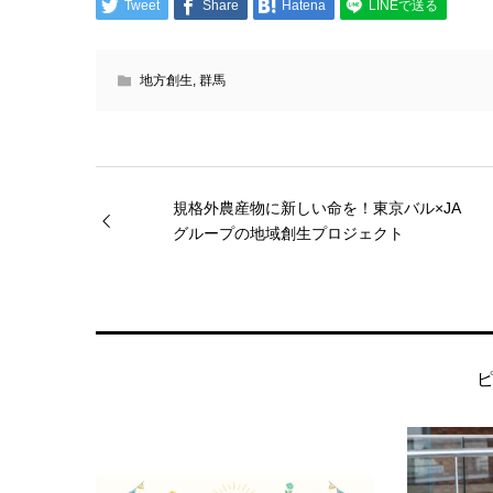
Tweet
Share
Hatena
LINEで送る
地方創生
,
群馬
規格外農産物に新しい命を！東京バル×JA
グループの地域創生プロジェクト