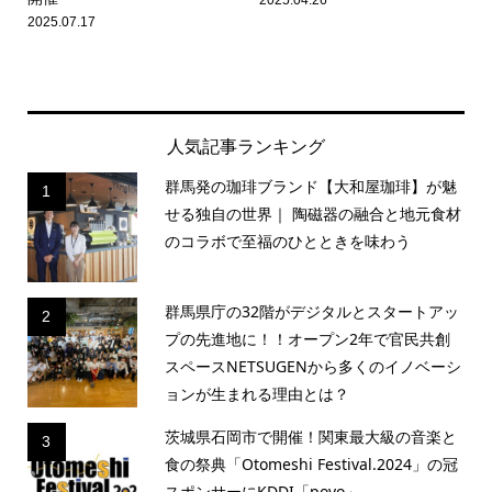
2025.07.17
人気記事ランキング
群馬発の珈琲ブランド【大和屋珈琲】が魅
1
せる独自の世界｜ 陶磁器の融合と地元食材
のコラボで至福のひとときを味わう
群馬県庁の32階がデジタルとスタートアッ
2
プの先進地に！！オープン2年で官民共創
スペースNETSUGENから多くのイノベーシ
ョンが生まれる理由とは？
茨城県石岡市で開催！関東最大級の音楽と
3
食の祭典「Otomeshi Festival.2024」の冠
スポンサーにKDDI「povo」