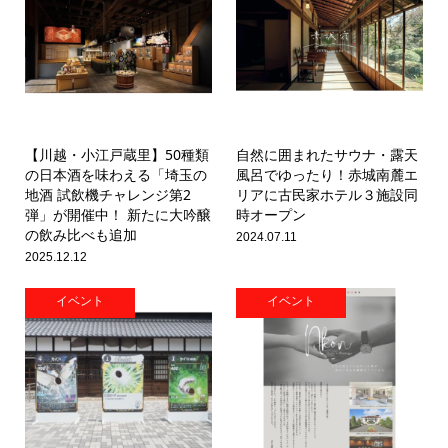
【川越・小江戸蔵里】50種類
自然に囲まれたサウナ・露天
の日本酒を味わえる「埼玉の
風呂でゆったり！赤城南麓エ
地酒 試飲機チャレンジ第2
リアに古民家ホテル３施設同
弾」が開催中！ 新たに大吟醸
時オープン
の飲み比べも追加
2024.07.11
2025.12.12
イベント
イベント