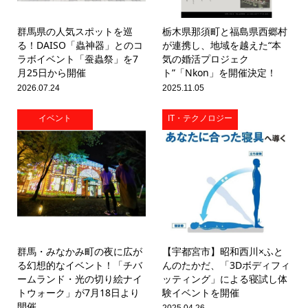
群馬県の人気スポットを巡
栃木県那須町と福島県西郷村
る！DAISO「蟲神器」とのコ
が連携し、地域を越えた“本
ラボイベント「蚕蟲祭」を7
気の婚活プロジェク
月25日から開催
ト”「Nkon」を開催決定！
2026.07.24
2025.11.05
イベント
IT・テクノロジー
群馬・みなかみ町の夜に広が
【宇都宮市】昭和西川×ふと
る幻想的なイベント！「チバ
んのたかだ、「3Dボディフィ
ームランド・光の切り絵ナイ
ッティング」による寝試し体
トウォーク」が7月18日より
験イベントを開催
開催
2025.04.26