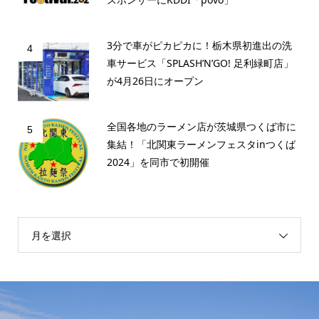
3分で車がピカピカに！栃木県初進出の洗
4
車サービス「SPLASH’N’GO! 足利緑町店」
が4月26日にオープン
全国各地のラーメン店が茨城県つくば市に
5
集結！「北関東ラーメンフェスタinつくば
2024」を同市で初開催
月を選択