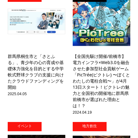
群馬県桐生市と「さとふ
【全国先駆け開催/前橋市】
る」、青少年の心の育成や基
電力インフラ×Web3.0を融合
礎体力強化を目的とする中学
させた参加型社会貢献ゲーム
軟式野球クラブの支援に向け
「PicTrée(ピクトレ) 〜ぼくと
たクラウドファンディングを
わたしの電柱合戦〜」が4月
開始
13日スタート！ピクトレの魅
力と全国初の開催地に群馬県
2025.04.05
前橋市が選ばれた理由と
は！？
2024.04.19
イベント
地方創生