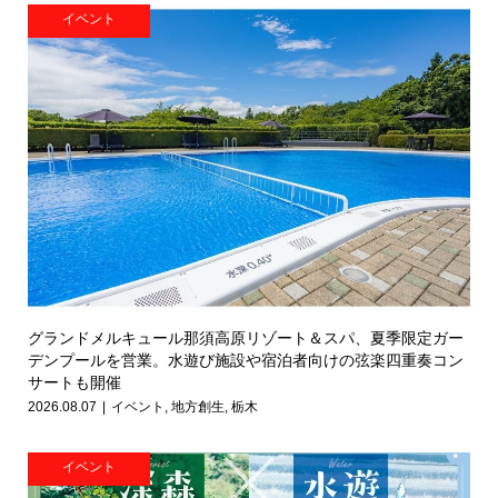
イベント
グランドメルキュール那須高原リゾート＆スパ、夏季限定ガー
デンプールを営業。水遊び施設や宿泊者向けの弦楽四重奏コン
サートも開催
2026.08.07
イベント
,
地方創生
,
栃木
イベント