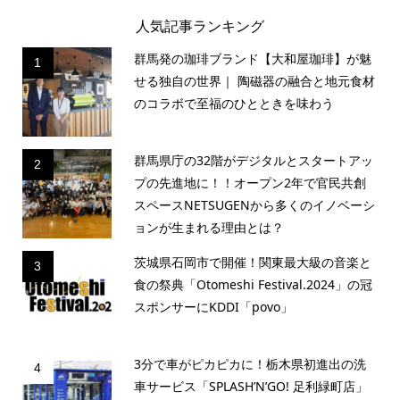
人気記事ランキング
群馬発の珈琲ブランド【大和屋珈琲】が魅
1
せる独自の世界｜ 陶磁器の融合と地元食材
のコラボで至福のひとときを味わう
群馬県庁の32階がデジタルとスタートアッ
2
プの先進地に！！オープン2年で官民共創
スペースNETSUGENから多くのイノベーシ
ョンが生まれる理由とは？
茨城県石岡市で開催！関東最大級の音楽と
3
食の祭典「Otomeshi Festival.2024」の冠
スポンサーにKDDI「povo」
3分で車がピカピカに！栃木県初進出の洗
4
車サービス「SPLASH’N’GO! 足利緑町店」