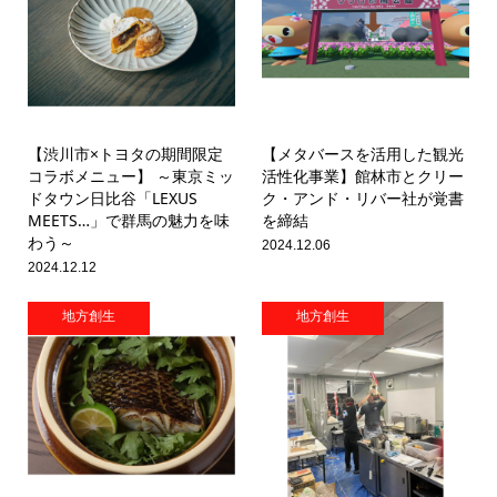
【渋川市×トヨタの期間限定
【メタバースを活用した観光
コラボメニュー】 ～東京ミッ
活性化事業】館林市とクリー
ドタウン日比谷「LEXUS
ク・アンド・リバー社が覚書
MEETS…」で群馬の魅力を味
を締結
わう～
2024.12.06
2024.12.12
地方創生
地方創生