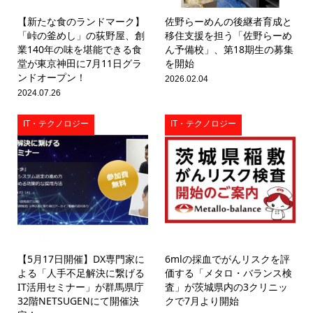
【新たな食のランドマーク】
佐野らーめんの後継者育成と
「峠の釜めし」の荻野屋、創
移住支援を担う「佐野らーめ
業140年の味を堪能できる食
ん予備校」、第18期生の募集
堂が東京神田に7月11日グラ
を開始
ンドオープン！
2026.02.04
2024.07.26
IT・テクノロジー
IT・テクノロジー
【5月17日開催】DX専門家に
6mlの採血でがんリスクを評
よる「人手不足解決に繋げる
価する「メタロ・バランス検
IT活用セミナー」が群馬県庁
査」が茨城県内の3クリニッ
32階NETSUGENにて開催決
クで7月より開始