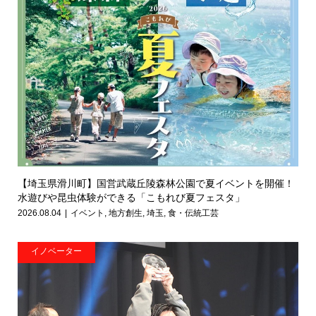
【埼玉県滑川町】国営武蔵丘陵森林公園で夏イベントを開催！
水遊びや昆虫体験ができる「こもれび夏フェスタ」
2026.08.04
イベント
,
地方創生
,
埼玉
,
食・伝統工芸
イノベーター