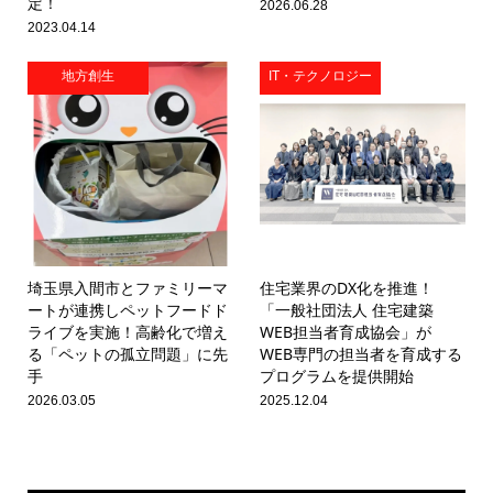
定！
2026.06.28
2023.04.14
地方創生
IT・テクノロジー
埼玉県入間市とファミリーマ
住宅業界のDX化を推進！
ートが連携しペットフードド
「一般社団法人 住宅建築
ライブを実施！高齢化で増え
WEB担当者育成協会」が
る「ペットの孤立問題」に先
WEB専門の担当者を育成する
手
プログラムを提供開始
2026.03.05
2025.12.04