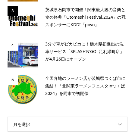
茨城県石岡市で開催！関東最大級の音楽と
3
食の祭典「Otomeshi Festival.2024」の冠
スポンサーにKDDI「povo」
3分で車がピカピカに！栃木県初進出の洗
4
車サービス「SPLASH’N’GO! 足利緑町店」
が4月26日にオープン
全国各地のラーメン店が茨城県つくば市に
5
集結！「北関東ラーメンフェスタinつくば
2024」を同市で初開催
月を選択