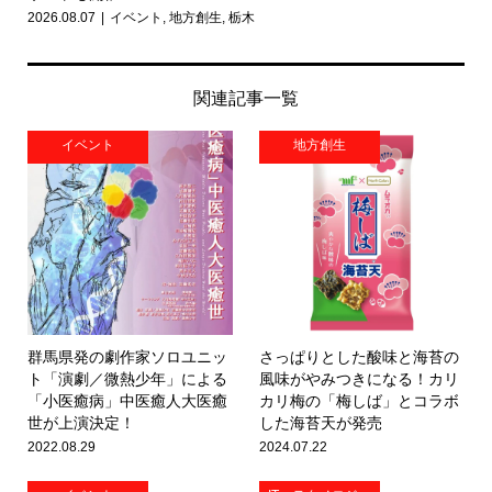
2026.08.07
イベント
,
地方創生
,
栃木
関連記事一覧
イベント
地方創生
群馬県発の劇作家ソロユニッ
さっぱりとした酸味と海苔の
ト「演劇／微熱少年」による
風味がやみつきになる！カリ
「小医癒病」中医癒人大医癒
カリ梅の「梅しば」とコラボ
世が上演決定！
した海苔天が発売
2022.08.29
2024.07.22