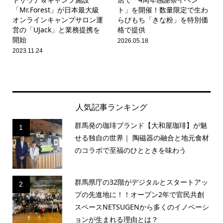
「Mr.Forest」が日本最大級
ト」を開催！数量限定で生わ
オンラインキャンプサロン運
らびもち「きな粉」を特別価
営の「UJack」と業務提携を
格で提供
開始
2026.05.18
2023.11.24
人気記事ランキング
群馬発の珈琲ブランド【大和屋珈琲】が魅
1
せる独自の世界｜ 陶磁器の融合と地元食材
のコラボで至福のひとときを味わう
群馬県庁の32階がデジタルとスタートアッ
2
プの先進地に！！オープン2年で官民共創
スペースNETSUGENから多くのイノベーシ
ョンが生まれる理由とは？