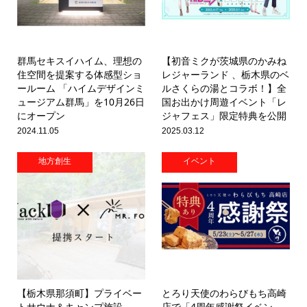
群馬セキスイハイム、理想の
【初音ミクが茨城県のかみね
住空間を提案する体感型ショ
レジャーランド 、栃木県のベ
ールーム 「ハイムデザインミ
ルさくらの湯とコラボ！】全
ュージアム群馬」を10月26日
国お出かけ周遊イベント「レ
にオープン
ジャフェス」限定特典を公開
2024.11.05
2025.03.12
地方創生
イベント
【栃木県那須町】プライベー
とろり天使のわらびもち高崎
トサウナ＆キャンプ施設
店で「4周年感謝祭イベン