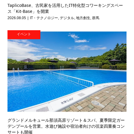
TaplicoBase、古民家を活用したIT特化型コワーキングスペー
ス「Kit-Base」を開業
2026.08.05
IT・テクノロジー
,
デジタル
,
地方創生
,
群馬
イベント
グランドメルキュール那須高原リゾート＆スパ、夏季限定ガー
デンプールを営業。水遊び施設や宿泊者向けの弦楽四重奏コン
サートも開催