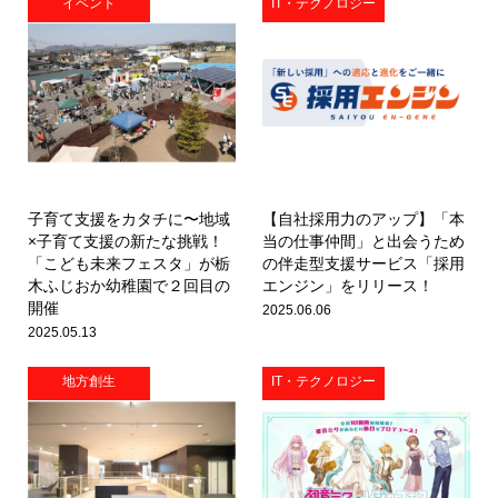
イベント
IT・テクノロジー
子育て支援をカタチに〜地域
【自社採用力のアップ】「本
×子育て支援の新たな挑戦！
当の仕事仲間」と出会うため
「こども未来フェスタ」が栃
の伴走型支援サービス「採用
木ふじおか幼稚園で２回目の
エンジン」をリリース！
開催
2025.06.06
2025.05.13
地方創生
IT・テクノロジー