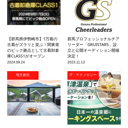
【群馬県伊勢崎市】1万着の
群馬プロフェッショナルチア
古着がズラリと並ぶ！関東発
リーダー「GRUISTARS」設
のピック拠点として古着卸倉
立と公開オーディション開催
庫CLASS1がオープン
決定！
2024.09.24
2023.11.13
地方創生
IT・テクノロジー