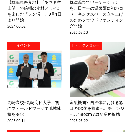
【群馬県吾妻郡】「あさま空
草津温泉でワーケーション
山望」で信州の食材とワイン
を。日本一の温泉郷に初のコ
を楽しむ「ヌン活」、9月1日
ワーキングスペース立ち上げ
より開始
のためクラウドファンディン
グ開始！
2024.09.02
2023.07.13
イベント
IT・テクノロジー
高崎高校×高崎商科大学、初
金融機関や自治体における窓
のフィールドワークで地域連
口のDX化を推進へ。チェンジ
携を深化
HDとBloom Actが業務提携
2025.02.11
2025.05.02