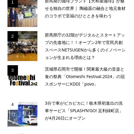
群馬発の珈琲ブランド【大和屋珈琲】が魅
1
せる独自の世界｜ 陶磁器の融合と地元食材
のコラボで至福のひとときを味わう
群馬県庁の32階がデジタルとスタートアッ
2
プの先進地に！！オープン2年で官民共創
スペースNETSUGENから多くのイノベーシ
ョンが生まれる理由とは？
茨城県石岡市で開催！関東最大級の音楽と
3
食の祭典「Otomeshi Festival.2024」の冠
スポンサーにKDDI「povo」
3分で車がピカピカに！栃木県初進出の洗
4
車サービス「SPLASH’N’GO! 足利緑町店」
が4月26日にオープン