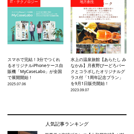
IT・テクノロジー
地方創生
スマホで完結！3分でつくれ
水上の温泉旅館【あらたし み
るオリジナルiPhoneケース自
なかみ】月夜野びーどろパー
販機「MyCaseLabo」が全国
クとコラボしたオリジナルグ
で展開開始！
ラス付「1周年記念プラン」
を9月1日販売開始！
2025.07.06
2023.09.07
人気記事ランキング