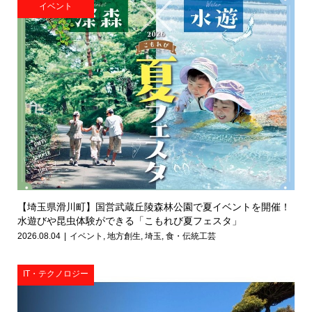
イベント
【埼玉県滑川町】国営武蔵丘陵森林公園で夏イベントを開催！
水遊びや昆虫体験ができる「こもれび夏フェスタ」
2026.08.04
イベント
,
地方創生
,
埼玉
,
食・伝統工芸
IT・テクノロジー