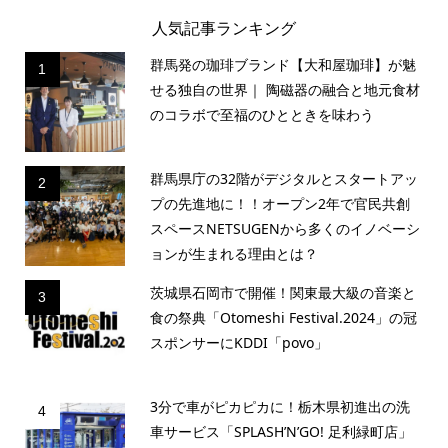
人気記事ランキング
群馬発の珈琲ブランド【大和屋珈琲】が魅
1
せる独自の世界｜ 陶磁器の融合と地元食材
のコラボで至福のひとときを味わう
群馬県庁の32階がデジタルとスタートアッ
2
プの先進地に！！オープン2年で官民共創
スペースNETSUGENから多くのイノベーシ
ョンが生まれる理由とは？
茨城県石岡市で開催！関東最大級の音楽と
3
食の祭典「Otomeshi Festival.2024」の冠
スポンサーにKDDI「povo」
3分で車がピカピカに！栃木県初進出の洗
4
車サービス「SPLASH’N’GO! 足利緑町店」