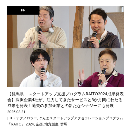
PR
【群馬県 | スタートアップ支援プログラムRAITO2024成果発表
会】採択企業4社が、注力してきたサービスと5か月間にわたる
成果を発表！過去の参加企業との新たなシナジーにも発展
2025.03.21
IT・テクノロジー
,
ぐんまスタートアップアクセラレーションプログラム
「RAITO」 2024
,
企画
,
地方創生
,
群馬