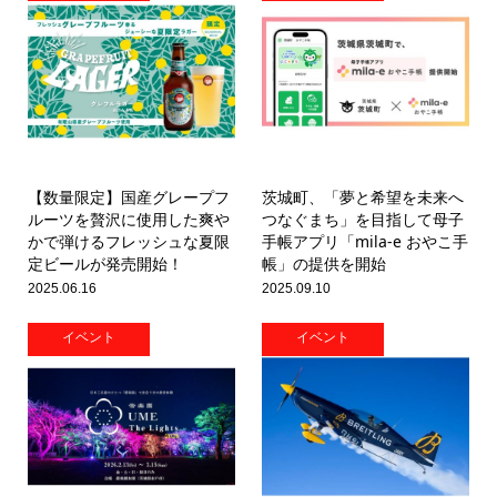
【数量限定】国産グレープフ
茨城町、「夢と希望を未来へ
ルーツを贅沢に使用した爽や
つなぐまち」を目指して母子
かで弾けるフレッシュな夏限
手帳アプリ「mila-e おやこ手
定ビールが発売開始！
帳」の提供を開始
2025.06.16
2025.09.10
イベント
イベント