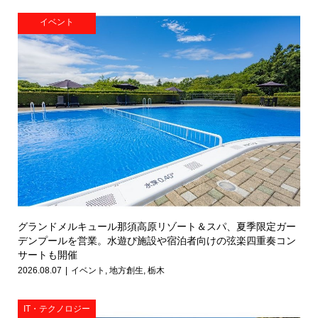
イベント
グランドメルキュール那須高原リゾート＆スパ、夏季限定ガー
デンプールを営業。水遊び施設や宿泊者向けの弦楽四重奏コン
サートも開催
2026.08.07
イベント
,
地方創生
,
栃木
IT・テクノロジー