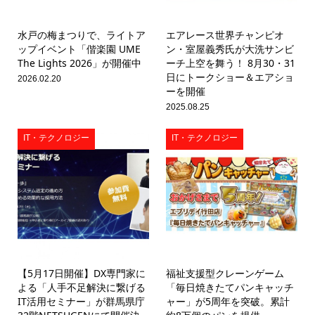
水戸の梅まつりで、ライトア
エアレース世界チャンピオ
ップイベント「偕楽園 UME
ン・室屋義秀氏が大洗サンビ
The Lights 2026」が開催中
ーチ上空を舞う！ 8月30・31
日にトークショー＆エアショ
2026.02.20
ーを開催
2025.08.25
IT・テクノロジー
IT・テクノロジー
【5月17日開催】DX専門家に
福祉支援型クレーンゲーム
よる「人手不足解決に繋げる
「毎日焼きたてパンキャッチ
IT活用セミナー」が群馬県庁
ャー」が5周年を突破。累計