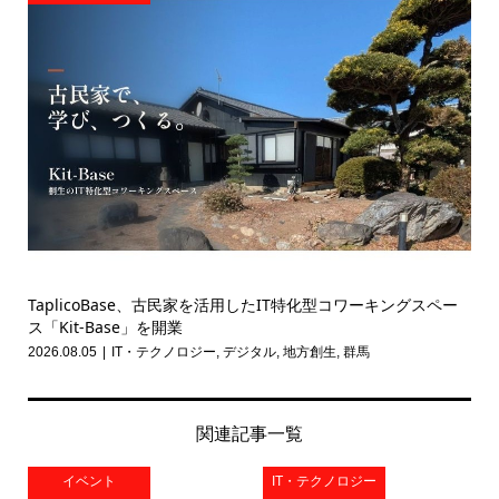
TaplicoBase、古民家を活用したIT特化型コワーキングスペー
ス「Kit-Base」を開業
2026.08.05
IT・テクノロジー
,
デジタル
,
地方創生
,
群馬
関連記事一覧
イベント
IT・テクノロジー